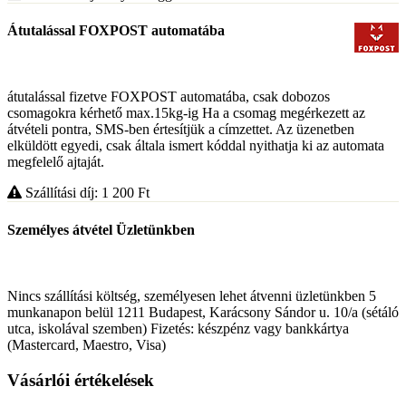
Átutalással FOXPOST automatába
átutalással fizetve FOXPOST automatába, csak dobozos
csomagokra kérhető max.15kg-ig Ha a csomag megérkezett az
átvételi pontra, SMS-ben értesítjük a címzettet. Az üzenetben
elküldött egyedi, csak általa ismert kóddal nyithatja ki az automata
megfelelő ajtaját.
Szállítási díj: 1 200
Ft
Személyes átvétel Üzletünkben
Nincs szállítási költség, személyesen lehet átvenni üzletünkben 5
munkanapon belül 1211 Budapest, Karácsony Sándor u. 10/a (sétáló
utca, iskolával szemben) Fizetés: készpénz vagy bankkártya
(Mastercard, Maestro, Visa)
Vásárlói értékelések