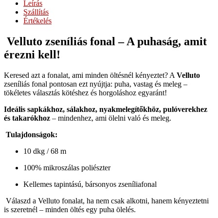
Leírás
Szállítás
Értékelés
Velluto zseníliás fonal – A puhaság, amit
érezni kell!
Keresed azt a fonalat, ami minden öltésnél kényeztet? A
Velluto
zseníliás fonal pontosan ezt nyújtja: puha, vastag és meleg –
tökéletes választás kötéshez és horgoláshoz egyaránt!
Ideális sapkákhoz, sálakhoz, nyakmelegítőkhöz, pulóverekhez
és takarókhoz
– mindenhez, ami ölelni való és meleg.
Tulajdonságok:
10 dkg / 68 m
100% mikroszálas poliészter
Kellemes tapintású, bársonyos zseníliafonal
Válaszd a Velluto fonalat, ha nem csak alkotni, hanem kényeztetni
is szeretnél – minden öltés egy puha ölelés.