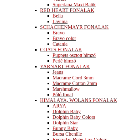
Superlana Maxi Batik
RED HEART FONALAK
Bella
Lavinia
SCHACHENMAYR FONALAK
Bravo
Bravo color
Catania
COATS FONALAK
Puppets osztott hímző
Perlé hímző
YARNART FONALAK
Jeans
Macrame Cord 3mm
Macrame Cotton 2mm
Marshmallow
Póló fonal
HIMALAYA, WOLANS FONALAK
ARYA
Dolphin Baby
Dolphin Baby Colors
Dolphin Star
Bunny Baby
Bursa Chenille
Everyday Bebe Lux Colors