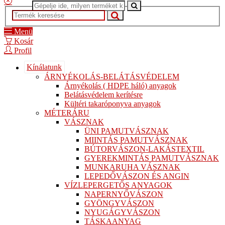
Menü
Kosár
Profil
Kínálatunk
ÁRNYÉKOLÁS-BELÁTÁSVÉDELEM
Árnyékolás ( HDPE háló) anyagok
Belátásvédelem kerítésre
Kültéri takaróponyva anyagok
MÉTERÁRU
VÁSZNAK
ÜNI PAMUTVÁSZNAK
MIINTÁS PAMUTVÁSZNAK
BÚTORVÁSZON-LAKÁSTEXTIL
GYEREKMINTÁS PAMUTVÁSZNAK
MUNKARUHA VÁSZNAK
LEPEDŐVÁSZON ÉS ANGIN
VÍZLEPERGETŐS ANYAGOK
NAPERNYŐVÁSZON
GYÖNGYVÁSZON
NYUGÁGYVÁSZON
TÁSKAANYAG