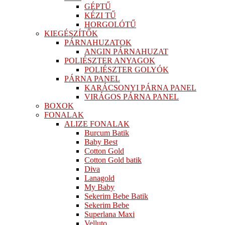
GÉPTŰ
KÉZI TŰ
HORGOLÓTŰ
KIEGÉSZÍTŐK
PÁRNAHUZATOK
ANGIN PÁRNAHUZAT
POLIÉSZTER ANYAGOK
POLIÉSZTER GOLYÓK
PÁRNA PANEL
KARÁCSONYI PÁRNA PANEL
VIRÁGOS PÁRNA PANEL
BOXOK
FONALAK
ALIZE FONALAK
Burcum Batik
Baby Best
Cotton Gold
Cotton Gold batik
Diva
Lanagold
My Baby
Sekerim Bebe Batik
Sekerim Bebe
Superlana Maxi
Velluto