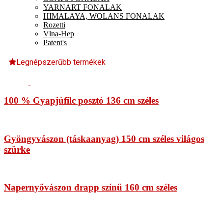
YARNART FONALAK
HIMALAYA, WOLANS FONALAK
Rozetti
Vlna-Hep
Patent's
Legnépszerűbb termékek
100 % Gyapjúfilc posztó 136 cm széles
Gyöngyvászon (táskaanyag) 150 cm széles világos
szürke
Napernyővászon drapp színű 160 cm széles