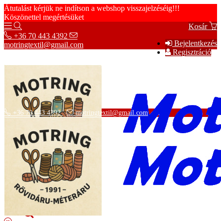
Átutalást kérjük ne indítson a webshop visszajelzéséig!!!
Köszönettel megértésüket
Kosár
+36 70 443 4392
Bejelentkezés
motringtextil@gmail.com
Regisztráció
+36 70 443 4392
motringtextil@gmail.com
Adatvédelmi tájékoztató
ÁSZF
Szállítási információk