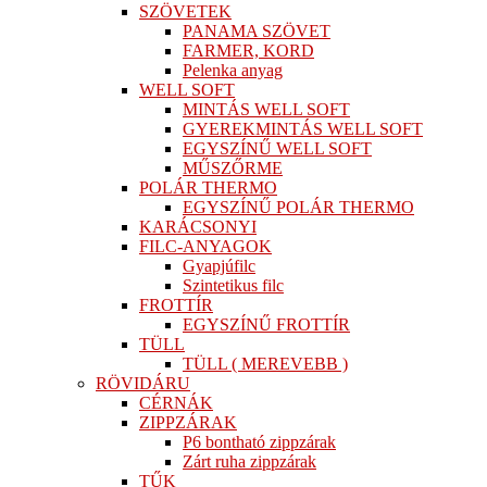
SZÖVETEK
PANAMA SZÖVET
FARMER, KORD
Pelenka anyag
WELL SOFT
MINTÁS WELL SOFT
GYEREKMINTÁS WELL SOFT
EGYSZÍNŰ WELL SOFT
MŰSZŐRME
POLÁR THERMO
EGYSZÍNŰ POLÁR THERMO
KARÁCSONYI
FILC-ANYAGOK
Gyapjúfilc
Szintetikus filc
FROTTÍR
EGYSZÍNŰ FROTTÍR
TÜLL
TÜLL ( MEREVEBB )
RÖVIDÁRU
CÉRNÁK
ZIPPZÁRAK
P6 bontható zippzárak
Zárt ruha zippzárak
TŰK