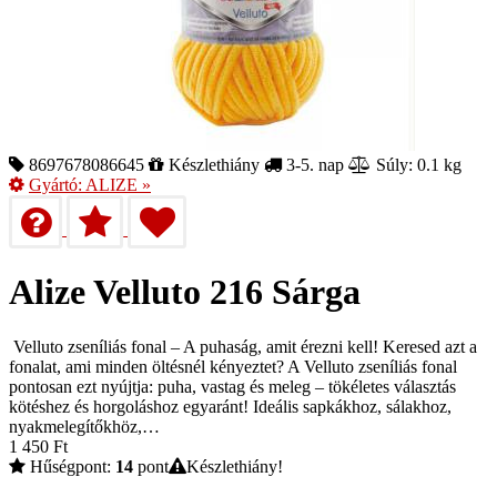
8697678086645
Készlethiány
3-5. nap
Súly: 0.1 kg
Gyártó:
ALIZE
»
Alize Velluto 216 Sárga
Velluto zseníliás fonal – A puhaság, amit érezni kell! Keresed azt a
fonalat, ami minden öltésnél kényeztet? A Velluto zseníliás fonal
pontosan ezt nyújtja: puha, vastag és meleg – tökéletes választás
kötéshez és horgoláshoz egyaránt! Ideális sapkákhoz, sálakhoz,
nyakmelegítőkhöz,…
1 450
Ft
Hűségpont:
14
pont
Készlethiány!