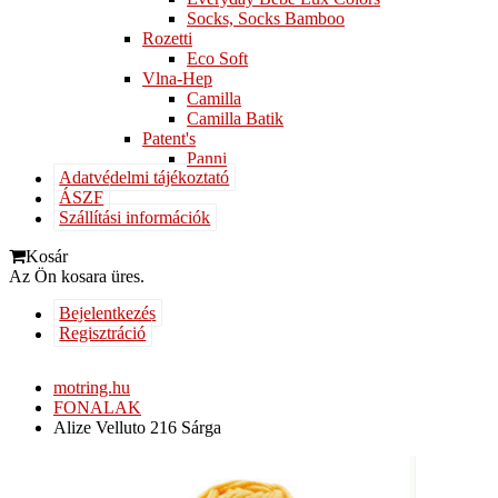
Socks, Socks Bamboo
Rozetti
Eco Soft
Vlna-Hep
Camilla
Camilla Batik
Patent's
Panni
Adatvédelmi tájékoztató
ÁSZF
Szállítási információk
Kosár
Az Ön kosara üres.
Bejelentkezés
Regisztráció
motring.hu
FONALAK
Alize Velluto 216 Sárga