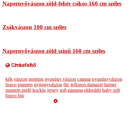
Napernyővászon zöld-fehér csíkos 160 cm széles
Zsákvászon 100 cm széles
Napernyővászon zöld színű 160 cm széles
Címkefelhő
kék
vászon
motring
nyugágy vászon
catania
nyugágyvászon
bravo
puppets
gyöngyvászon
filc
teflonos damaszt
farmer
puppets perlé
kockás
jersey
soft
panama
eldorádó
baby soft
bravo big
Üzemeltető
Online elállás
Teljes katalógus
Vásárlói értékelések
Impresszum