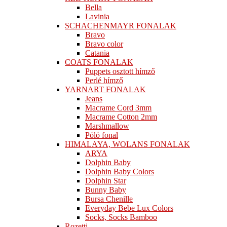
Bella
Lavinia
SCHACHENMAYR FONALAK
Bravo
Bravo color
Catania
COATS FONALAK
Puppets osztott hímző
Perlé hímző
YARNART FONALAK
Jeans
Macrame Cord 3mm
Macrame Cotton 2mm
Marshmallow
Póló fonal
HIMALAYA, WOLANS FONALAK
ARYA
Dolphin Baby
Dolphin Baby Colors
Dolphin Star
Bunny Baby
Bursa Chenille
Everyday Bebe Lux Colors
Socks, Socks Bamboo
Rozetti