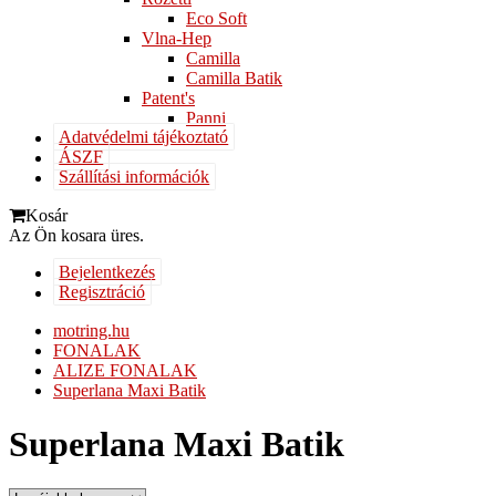
Eco Soft
Vlna-Hep
Camilla
Camilla Batik
Patent's
Panni
Adatvédelmi tájékoztató
ÁSZF
Szállítási információk
Kosár
Az Ön kosara üres.
Bejelentkezés
Regisztráció
motring.hu
FONALAK
ALIZE FONALAK
Superlana Maxi Batik
Superlana Maxi Batik