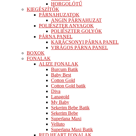
HORGOLÓTŰ
KIEGÉSZÍTŐK
PÁRNAHUZATOK
ANGIN PÁRNAHUZAT
POLIÉSZTER ANYAGOK
POLIÉSZTER GOLYÓK
PÁRNA PANEL
KARÁCSONYI PÁRNA PANEL
VIRÁGOS PÁRNA PANEL
BOXOK
FONALAK
ALIZE FONALAK
Burcum Batik
Baby Best
Cotton Gold
Cotton Gold batik
Diva
Lanagold
My Baby
Sekerim Bebe Batik
Sekerim Bebe
Superlana Maxi
Velluto
Superlana Maxi Batik
RED HEART FONALAK