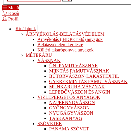
Menü
Kosár
Profil
Kínálatunk
ÁRNYÉKOLÁS-BELÁTÁSVÉDELEM
Árnyékolás ( HDPE háló) anyagok
Belátásvédelem kerítésre
Kültéri takaróponyva anyagok
MÉTERÁRU
VÁSZNAK
ÜNI PAMUTVÁSZNAK
MIINTÁS PAMUTVÁSZNAK
BÚTORVÁSZON-LAKÁSTEXTIL
GYEREKMINTÁS PAMUTVÁSZNAK
MUNKARUHA VÁSZNAK
LEPEDŐVÁSZON ÉS ANGIN
VÍZLEPERGETŐS ANYAGOK
NAPERNYŐVÁSZON
GYÖNGYVÁSZON
NYUGÁGYVÁSZON
TÁSKAANYAG
SZÖVETEK
PANAMA SZÖVET