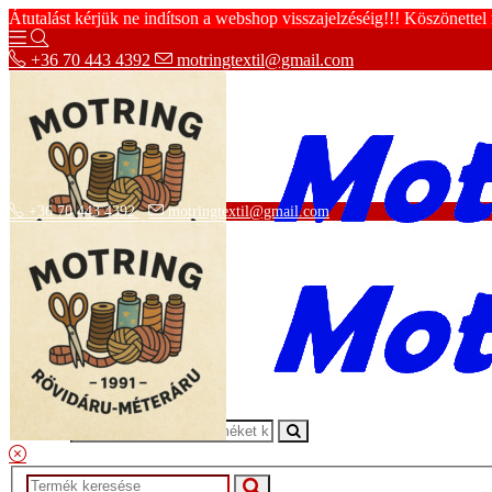
Átutalást kérjük ne indítson a webshop visszajelzéséig!!! Köszönettel
+36 70 443 4392
motringtextil@gmail.com
+36 70 443 4392
motringtextil@gmail.com
Adatvédelmi tájékoztató
ÁSZF
Szállítási információk