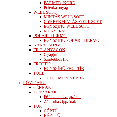
FARMER, KORD
Pelenka anyag
WELL SOFT
MINTÁS WELL SOFT
GYEREKMINTÁS WELL SOFT
EGYSZÍNŰ WELL SOFT
MŰSZŐRME
POLÁR THERMO
EGYSZÍNŰ POLÁR THERMO
KARÁCSONYI
FILC-ANYAGOK
Gyapjúfilc
Szintetikus filc
FROTTÍR
EGYSZÍNŰ FROTTÍR
TÜLL
TÜLL ( MEREVEBB )
RÖVIDÁRU
CÉRNÁK
ZIPPZÁRAK
P6 bontható zippzárak
Zárt ruha zippzárak
TŰK
GÉPTŰ
KÉZI TŰ