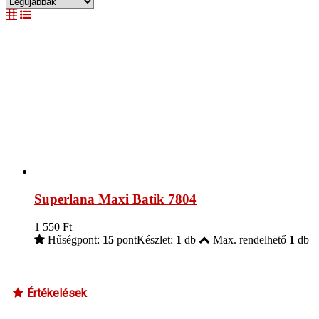
Superlana Maxi Batik 7804
1 550
Ft
Hűségpont:
15
pont
Készlet:
1
db
Max. rendelhető
1
db
Értékelések