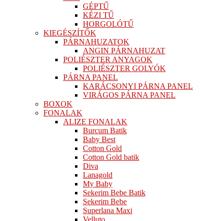
GÉPTŰ
KÉZI TŰ
HORGOLÓTŰ
KIEGÉSZÍTŐK
PÁRNAHUZATOK
ANGIN PÁRNAHUZAT
POLIÉSZTER ANYAGOK
POLIÉSZTER GOLYÓK
PÁRNA PANEL
KARÁCSONYI PÁRNA PANEL
VIRÁGOS PÁRNA PANEL
BOXOK
FONALAK
ALIZE FONALAK
Burcum Batik
Baby Best
Cotton Gold
Cotton Gold batik
Diva
Lanagold
My Baby
Sekerim Bebe Batik
Sekerim Bebe
Superlana Maxi
Velluto