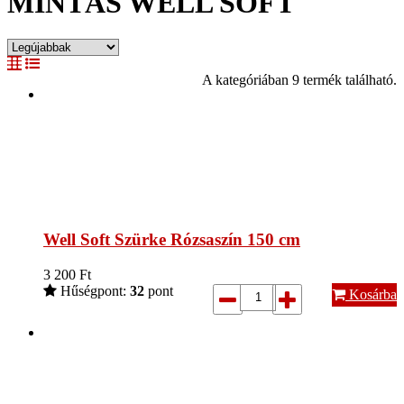
MINTÁS WELL SOFT
A kategóriában 9 termék található.
Well Soft Szürke Rózsaszín 150 cm
3 200
Ft
Hűségpont:
32
pont
Kosárba