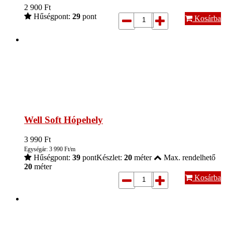
2 900
Ft
Hűségpont:
29
pont
Kosárba
Well Soft Hópehely
3 990
Ft
Egységár: 3 990 Ft/m
Hűségpont:
39
pont
Készlet:
20
méter
Max. rendelhető
20
méter
Kosárba