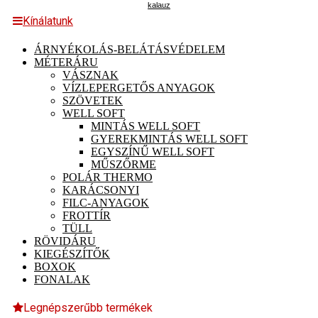
kalauz
Kínálatunk
ÁRNYÉKOLÁS-BELÁTÁSVÉDELEM
MÉTERÁRU
VÁSZNAK
VÍZLEPERGETŐS ANYAGOK
SZÖVETEK
WELL SOFT
MINTÁS WELL SOFT
GYEREKMINTÁS WELL SOFT
EGYSZÍNŰ WELL SOFT
MŰSZŐRME
POLÁR THERMO
KARÁCSONYI
FILC-ANYAGOK
FROTTÍR
TÜLL
RÖVIDÁRU
KIEGÉSZÍTŐK
BOXOK
FONALAK
Legnépszerűbb termékek