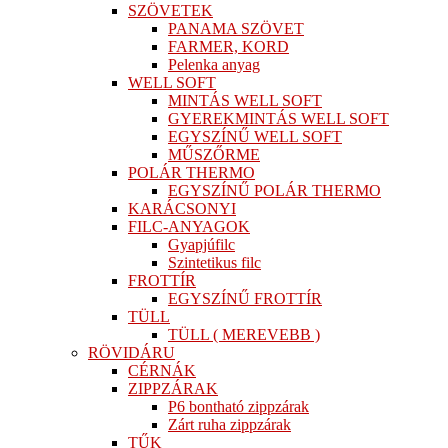
SZÖVETEK
PANAMA SZÖVET
FARMER, KORD
Pelenka anyag
WELL SOFT
MINTÁS WELL SOFT
GYEREKMINTÁS WELL SOFT
EGYSZÍNŰ WELL SOFT
MŰSZŐRME
POLÁR THERMO
EGYSZÍNŰ POLÁR THERMO
KARÁCSONYI
FILC-ANYAGOK
Gyapjúfilc
Szintetikus filc
FROTTÍR
EGYSZÍNŰ FROTTÍR
TÜLL
TÜLL ( MEREVEBB )
RÖVIDÁRU
CÉRNÁK
ZIPPZÁRAK
P6 bontható zippzárak
Zárt ruha zippzárak
TŰK