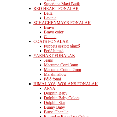
Superlana Maxi Batik
RED HEART FONALAK
Bella
Lavinia
SCHACHENMAYR FONALAK
Bravo
Bravo color
Catania
COATS FONALAK
Puppets osztott hímző
Perlé hímző
YARNART FONALAK
Jeans
Macrame Cord 3mm
Macrame Cotton 2mm
Marshmallow
Póló fonal
HIMALAYA, WOLANS FONALAK
ARYA
Dolphin Baby
Dolphin Baby Colors
Dolphin Star
Bunny Baby
Bursa Chenille
Everyday Bebe Lux Colors