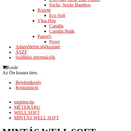
Socks, Socks Bamboo
Rozetti
Eco Soft
Vlna-Hep
Camilla
Camilla Batik
Patent's
Panni
Adatvédelmi tájékoztató
ÁSZF
Szállítási információk
Kosár
Az Ön kosara üres.
Bejelentkezés
Regisztráció
motring.hu
MÉTERÁRU
WELL SOFT
MINTÁS WELL SOFT