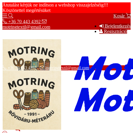
Átutalást kérjük ne indítson a webshop visszajelzéséig!!!
Köszönettel megértésüket
Kosár
+36 70 443 4392
Bejelentkezés
motringtextil@gmail.com
Regisztráció
+36 70 443 4392
motringtextil@gmail.com
Adatvédelmi tájékoztató
ÁSZF
Szállítási információk