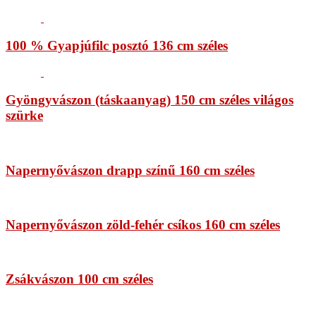
100 % Gyapjúfilc posztó 136 cm széles
Gyöngyvászon (táskaanyag) 150 cm széles világos
szürke
Napernyővászon drapp színű 160 cm széles
Napernyővászon zöld-fehér csíkos 160 cm széles
Zsákvászon 100 cm széles