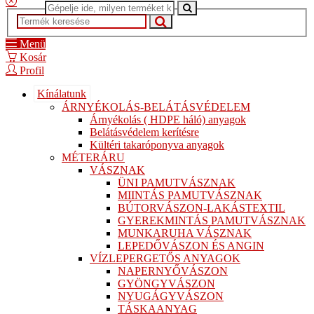
Menü
Kosár
Profil
Kínálatunk
ÁRNYÉKOLÁS-BELÁTÁSVÉDELEM
Árnyékolás ( HDPE háló) anyagok
Belátásvédelem kerítésre
Kültéri takaróponyva anyagok
MÉTERÁRU
VÁSZNAK
ÜNI PAMUTVÁSZNAK
MIINTÁS PAMUTVÁSZNAK
BÚTORVÁSZON-LAKÁSTEXTIL
GYEREKMINTÁS PAMUTVÁSZNAK
MUNKARUHA VÁSZNAK
LEPEDŐVÁSZON ÉS ANGIN
VÍZLEPERGETŐS ANYAGOK
NAPERNYŐVÁSZON
GYÖNGYVÁSZON
NYUGÁGYVÁSZON
TÁSKAANYAG