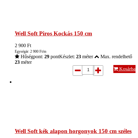
Well Soft Piros Kockás 150 cm
2 900
Ft
Egységár: 2 900 Ft/m
Hűségpont:
29
pont
Készlet:
23
méter
Max. rendelhető
23
méter
Kosárba
Well Soft kék alapon horgonyok 150 cm széles