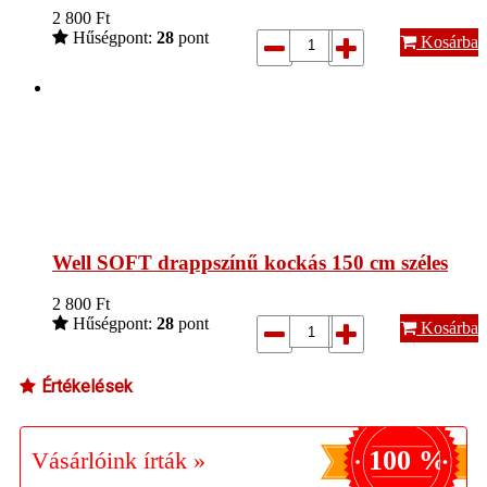
2 800
Ft
Hűségpont:
28
pont
Kosárba
Well SOFT drappszínű kockás 150 cm széles
2 800
Ft
Hűségpont:
28
pont
Kosárba
Értékelések
100 %
Vásárlóink írták »