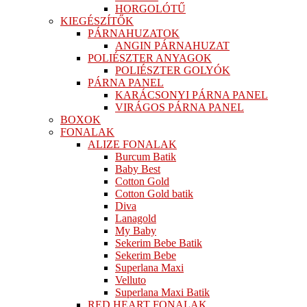
HORGOLÓTŰ
KIEGÉSZÍTŐK
PÁRNAHUZATOK
ANGIN PÁRNAHUZAT
POLIÉSZTER ANYAGOK
POLIÉSZTER GOLYÓK
PÁRNA PANEL
KARÁCSONYI PÁRNA PANEL
VIRÁGOS PÁRNA PANEL
BOXOK
FONALAK
ALIZE FONALAK
Burcum Batik
Baby Best
Cotton Gold
Cotton Gold batik
Diva
Lanagold
My Baby
Sekerim Bebe Batik
Sekerim Bebe
Superlana Maxi
Velluto
Superlana Maxi Batik
RED HEART FONALAK