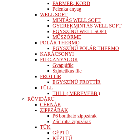
FARMER, KORD
Pelenka anyag
WELL SOFT
MINTÁS WELL SOFT
GYEREKMINTÁS WELL SOFT
EGYSZÍNŰ WELL SOFT
MŰSZŐRME
POLÁR THERMO
EGYSZÍNŰ POLÁR THERMO
KARÁCSONYI
FILC-ANYAGOK
Gyapjúfilc
Szintetikus filc
FROTTÍR
EGYSZÍNŰ FROTTÍR
TÜLL
TÜLL ( MEREVEBB )
RÖVIDÁRU
CÉRNÁK
ZIPPZÁRAK
P6 bontható zippzárak
Zárt ruha zippzárak
TŰK
GÉPTŰ
KÉZI TŰ