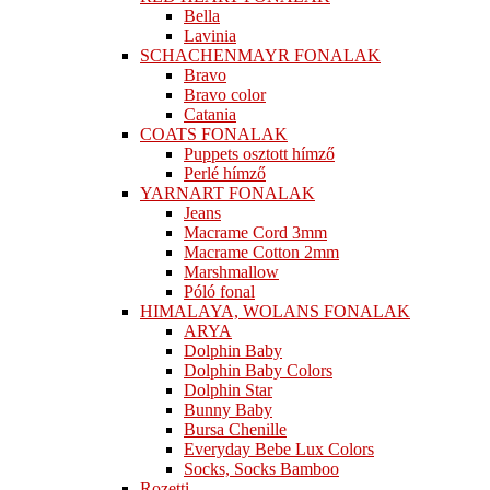
Bella
Lavinia
SCHACHENMAYR FONALAK
Bravo
Bravo color
Catania
COATS FONALAK
Puppets osztott hímző
Perlé hímző
YARNART FONALAK
Jeans
Macrame Cord 3mm
Macrame Cotton 2mm
Marshmallow
Póló fonal
HIMALAYA, WOLANS FONALAK
ARYA
Dolphin Baby
Dolphin Baby Colors
Dolphin Star
Bunny Baby
Bursa Chenille
Everyday Bebe Lux Colors
Socks, Socks Bamboo
Rozetti