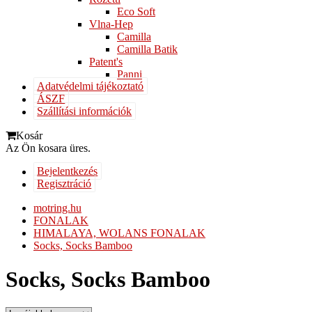
Eco Soft
Vlna-Hep
Camilla
Camilla Batik
Patent's
Panni
Adatvédelmi tájékoztató
ÁSZF
Szállítási információk
Kosár
Az Ön kosara üres.
Bejelentkezés
Regisztráció
motring.hu
FONALAK
HIMALAYA, WOLANS FONALAK
Socks, Socks Bamboo
Socks, Socks Bamboo