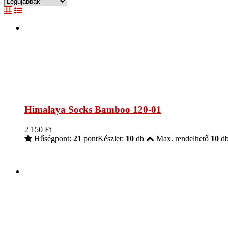
Himalaya Socks Bamboo 120-01
2 150
Ft
Hűségpont:
21
pont
Készlet:
10
db
Max. rendelhető
10
d