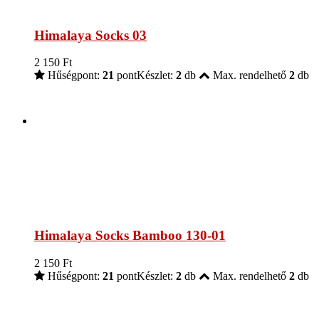
Himalaya Socks 03
2 150
Ft
Hűségpont:
21
pont
Készlet:
2
db
Max. rendelhető
2
db
Himalaya Socks Bamboo 130-01
2 150
Ft
Hűségpont:
21
pont
Készlet:
2
db
Max. rendelhető
2
db