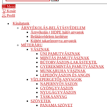
Menü
Kosár
Profil
Kínálatunk
ÁRNYÉKOLÁS-BELÁTÁSVÉDELEM
Árnyékolás ( HDPE háló) anyagok
Belátásvédelem kerítésre
Kültéri takaróponyva anyagok
MÉTERÁRU
VÁSZNAK
ÜNI PAMUTVÁSZNAK
MIINTÁS PAMUTVÁSZNAK
BÚTORVÁSZON-LAKÁSTEXTIL
GYEREKMINTÁS PAMUTVÁSZNAK
MUNKARUHA VÁSZNAK
LEPEDŐVÁSZON ÉS ANGIN
VÍZLEPERGETŐS ANYAGOK
NAPERNYŐVÁSZON
GYÖNGYVÁSZON
NYUGÁGYVÁSZON
TÁSKAANYAG
SZÖVETEK
PANAMA SZÖVET