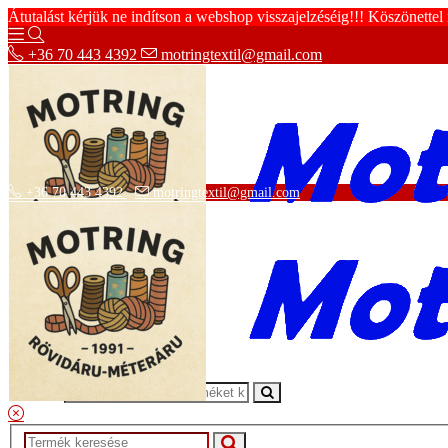
Átutalást kérjük ne indítson a webshop visszajelzéséig!!! Köszönettel
+36 70 443 4392
motringtextil@gmail.com
+36 70 443 4392
motringtextil@gmail.com
Adatvédelmi tájékoztató
ÁSZF
Szállítási információk