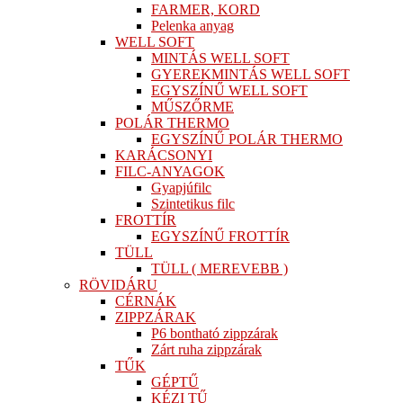
FARMER, KORD
Pelenka anyag
WELL SOFT
MINTÁS WELL SOFT
GYEREKMINTÁS WELL SOFT
EGYSZÍNŰ WELL SOFT
MŰSZŐRME
POLÁR THERMO
EGYSZÍNŰ POLÁR THERMO
KARÁCSONYI
FILC-ANYAGOK
Gyapjúfilc
Szintetikus filc
FROTTÍR
EGYSZÍNŰ FROTTÍR
TÜLL
TÜLL ( MEREVEBB )
RÖVIDÁRU
CÉRNÁK
ZIPPZÁRAK
P6 bontható zippzárak
Zárt ruha zippzárak
TŰK
GÉPTŰ
KÉZI TŰ