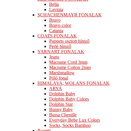
Bella
Lavinia
SCHACHENMAYR FONALAK
Bravo
Bravo color
Catania
COATS FONALAK
Puppets osztott hímző
Perlé hímző
YARNART FONALAK
Jeans
Macrame Cord 3mm
Macrame Cotton 2mm
Marshmallow
Póló fonal
HIMALAYA, WOLANS FONALAK
ARYA
Dolphin Baby
Dolphin Baby Colors
Dolphin Star
Bunny Baby
Bursa Chenille
Everyday Bebe Lux Colors
Socks, Socks Bamboo
Rozetti