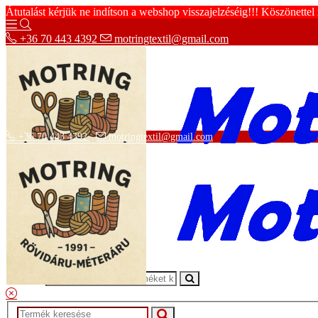
Átutalást kérjük ne indítson a webshop visszajelzéséig!!! Köszönettel
+36 70 443 4392
motringtextil@gmail.com
+36 70 443 4392
motringtextil@gmail.com
Adatvédelmi tájékoztató
ÁSZF
Szállítási információk