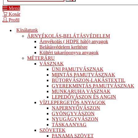
Menü
Kosár
Profil
Kínálatunk
ÁRNYÉKOLÁS-BELÁTÁSVÉDELEM
Árnyékolás ( HDPE háló) anyagok
Belátásvédelem kerítésre
Kültéri takaróponyva anyagok
MÉTERÁRU
VÁSZNAK
ÜNI PAMUTVÁSZNAK
MIINTÁS PAMUTVÁSZNAK
BÚTORVÁSZON-LAKÁSTEXTIL
GYEREKMINTÁS PAMUTVÁSZNAK
MUNKARUHA VÁSZNAK
LEPEDŐVÁSZON ÉS ANGIN
VÍZLEPERGETŐS ANYAGOK
NAPERNYŐVÁSZON
GYÖNGYVÁSZON
NYUGÁGYVÁSZON
TÁSKAANYAG
SZÖVETEK
PANAMA SZÖVET