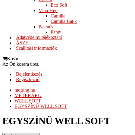
Eco Soft
Vlna-Hep
Camilla
Camilla Batik
Patent's
Panni
Adatvédelmi tájékoztató
ÁSZF
Szállítási információk
Kosár
Az Ön kosara üres.
Bejelentkezés
Regisztráció
motring.hu
MÉTERÁRU
WELL SOFT
EGYSZÍNŰ WELL SOFT
EGYSZÍNŰ WELL SOFT