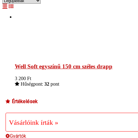
Well Soft egyszínű 150 cm széles drapp
3 200
Ft
Hűségpont:
32
pont
Értékelések
Vásárlóink írták »
Gyártók