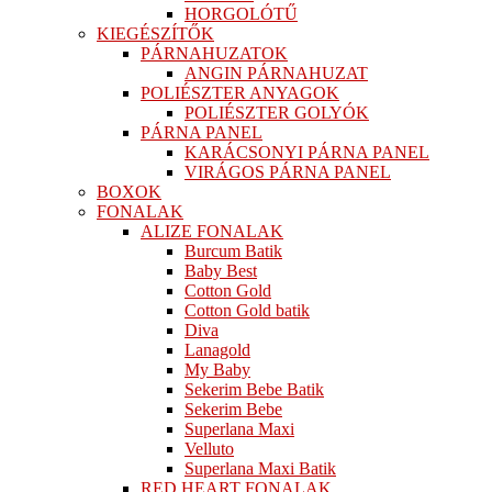
HORGOLÓTŰ
KIEGÉSZÍTŐK
PÁRNAHUZATOK
ANGIN PÁRNAHUZAT
POLIÉSZTER ANYAGOK
POLIÉSZTER GOLYÓK
PÁRNA PANEL
KARÁCSONYI PÁRNA PANEL
VIRÁGOS PÁRNA PANEL
BOXOK
FONALAK
ALIZE FONALAK
Burcum Batik
Baby Best
Cotton Gold
Cotton Gold batik
Diva
Lanagold
My Baby
Sekerim Bebe Batik
Sekerim Bebe
Superlana Maxi
Velluto
Superlana Maxi Batik
RED HEART FONALAK