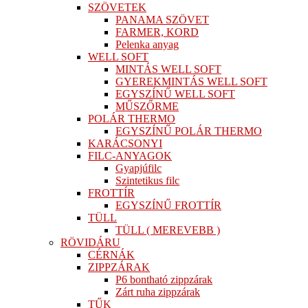
SZÖVETEK
PANAMA SZÖVET
FARMER, KORD
Pelenka anyag
WELL SOFT
MINTÁS WELL SOFT
GYEREKMINTÁS WELL SOFT
EGYSZÍNŰ WELL SOFT
MŰSZŐRME
POLÁR THERMO
EGYSZÍNŰ POLÁR THERMO
KARÁCSONYI
FILC-ANYAGOK
Gyapjúfilc
Szintetikus filc
FROTTÍR
EGYSZÍNŰ FROTTÍR
TÜLL
TÜLL ( MEREVEBB )
RÖVIDÁRU
CÉRNÁK
ZIPPZÁRAK
P6 bontható zippzárak
Zárt ruha zippzárak
TŰK