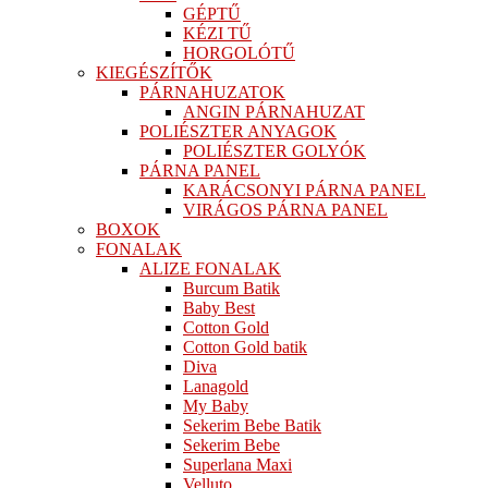
GÉPTŰ
KÉZI TŰ
HORGOLÓTŰ
KIEGÉSZÍTŐK
PÁRNAHUZATOK
ANGIN PÁRNAHUZAT
POLIÉSZTER ANYAGOK
POLIÉSZTER GOLYÓK
PÁRNA PANEL
KARÁCSONYI PÁRNA PANEL
VIRÁGOS PÁRNA PANEL
BOXOK
FONALAK
ALIZE FONALAK
Burcum Batik
Baby Best
Cotton Gold
Cotton Gold batik
Diva
Lanagold
My Baby
Sekerim Bebe Batik
Sekerim Bebe
Superlana Maxi
Velluto