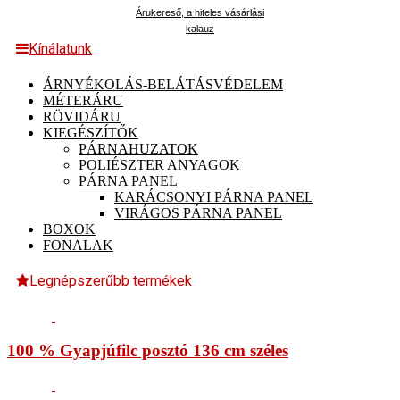
Árukereső, a hiteles vásárlási
kalauz
Kínálatunk
ÁRNYÉKOLÁS-BELÁTÁSVÉDELEM
MÉTERÁRU
RÖVIDÁRU
KIEGÉSZÍTŐK
PÁRNAHUZATOK
POLIÉSZTER ANYAGOK
PÁRNA PANEL
KARÁCSONYI PÁRNA PANEL
VIRÁGOS PÁRNA PANEL
BOXOK
FONALAK
Legnépszerűbb termékek
100 % Gyapjúfilc posztó 136 cm széles