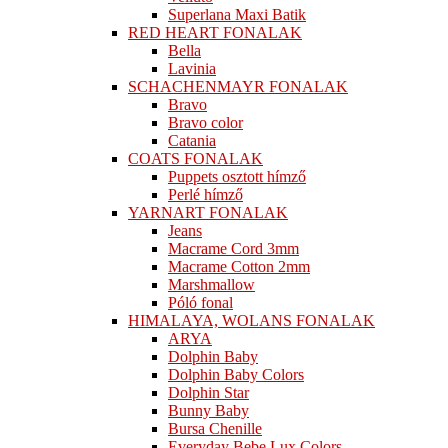
Superlana Maxi Batik
RED HEART FONALAK
Bella
Lavinia
SCHACHENMAYR FONALAK
Bravo
Bravo color
Catania
COATS FONALAK
Puppets osztott hímző
Perlé hímző
YARNART FONALAK
Jeans
Macrame Cord 3mm
Macrame Cotton 2mm
Marshmallow
Póló fonal
HIMALAYA, WOLANS FONALAK
ARYA
Dolphin Baby
Dolphin Baby Colors
Dolphin Star
Bunny Baby
Bursa Chenille
Everyday Bebe Lux Colors