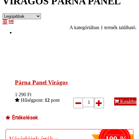
VIRÁGOS PÁRNA PANEL
A kategóriában 1 termék található.
Párna Panel Virágos
1 290
Ft
Hűségpont:
12
pont
Kosárba
Értékelések
100 %
Vásárlóink írták »