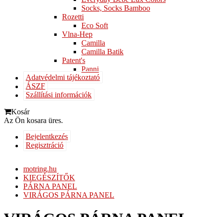
Socks, Socks Bamboo
Rozetti
Eco Soft
Vlna-Hep
Camilla
Camilla Batik
Patent's
Panni
Adatvédelmi tájékoztató
ÁSZF
Szállítási információk
Kosár
Az Ön kosara üres.
Bejelentkezés
Regisztráció
motring.hu
KIEGÉSZÍTŐK
PÁRNA PANEL
VIRÁGOS PÁRNA PANEL