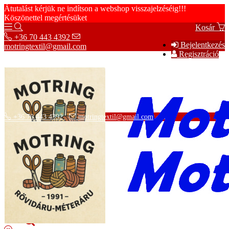
Átutalást kérjük ne indítson a webshop visszajelzéséig!!!
Köszönettel megértésüket
Kosár
+36 70 443 4392
Bejelentkezés
motringtextil@gmail.com
Regisztráció
+36 70 443 4392
motringtextil@gmail.com
Adatvédelmi tájékoztató
ÁSZF
Szállítási információk