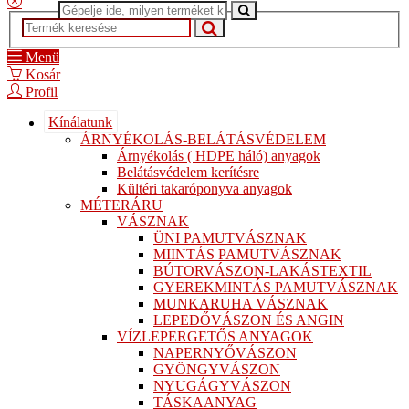
Menü
Kosár
Profil
Kínálatunk
ÁRNYÉKOLÁS-BELÁTÁSVÉDELEM
Árnyékolás ( HDPE háló) anyagok
Belátásvédelem kerítésre
Kültéri takaróponyva anyagok
MÉTERÁRU
VÁSZNAK
ÜNI PAMUTVÁSZNAK
MIINTÁS PAMUTVÁSZNAK
BÚTORVÁSZON-LAKÁSTEXTIL
GYEREKMINTÁS PAMUTVÁSZNAK
MUNKARUHA VÁSZNAK
LEPEDŐVÁSZON ÉS ANGIN
VÍZLEPERGETŐS ANYAGOK
NAPERNYŐVÁSZON
GYÖNGYVÁSZON
NYUGÁGYVÁSZON
TÁSKAANYAG