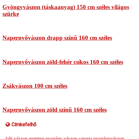
Gyöngyvászon (táskaanyag) 150 cm széles világos
szürke
Napernyővászon drapp színű 160 cm széles
Napernyővászon zöld-fehér csíkos 160 cm széles
Zsákvászon 100 cm széles
Napernyővászon zöld színű 160 cm széles
Címkefelhő
kék
vászon
motring
nyugágy vászon
catania
nyugágyvászon