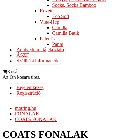
Socks, Socks Bamboo
Rozetti
Eco Soft
Vlna-Hep
Camilla
Camilla Batik
Patent's
Panni
Adatvédelmi tájékoztató
ÁSZF
Szállítási információk
Kosár
Az Ön kosara üres.
Bejelentkezés
Regisztráció
motring.hu
FONALAK
COATS FONALAK
COATS FONALAK