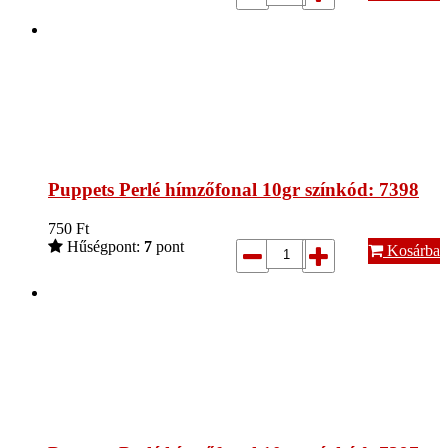
Puppets Perlé hímzőfonal 10gr színkód: 7398
750
Ft
Hűségpont:
7
pont
Kosárba