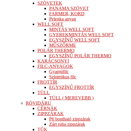
SZÖVETEK
PANAMA SZÖVET
FARMER, KORD
Pelenka anyag
WELL SOFT
MINTÁS WELL SOFT
GYEREKMINTÁS WELL SOFT
EGYSZÍNŰ WELL SOFT
MŰSZŐRME
POLÁR THERMO
EGYSZÍNŰ POLÁR THERMO
KARÁCSONYI
FILC-ANYAGOK
Gyapjúfilc
Szintetikus filc
FROTTÍR
EGYSZÍNŰ FROTTÍR
TÜLL
TÜLL ( MEREVEBB )
RÖVIDÁRU
CÉRNÁK
ZIPPZÁRAK
P6 bontható zippzárak
Zárt ruha zippzárak
TŰK