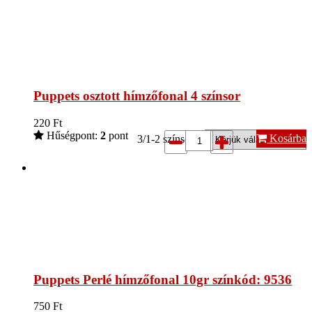
Puppets osztott hímzőfonal 4 színsor
220
Ft
Hűségpont:
2
pont
Kosárba
3/1-2 színsor*:
Puppets Perlé hímzőfonal 10gr színkód: 9536
750
Ft