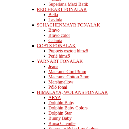
Superlana Maxi Batik
RED HEART FONALAK
Bella
Lavinia
SCHACHENMAYR FONALAK
Bravo
Bravo color
Catania
COATS FONALAK
Puppets osztott hímző
Perlé hímző
YARNART FONALAK
Jeans
Macrame Cord 3mm
Macrame Cotton 2mm
Marshmallow
Póló fonal
HIMALAYA, WOLANS FONALAK
ARYA
Dolphin Baby
Dolphin Baby Colors
Dolphin Star
Bunny Baby
Bursa Chenille
Everyday Bebe Lux Colors