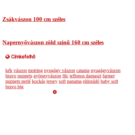
Zsákvászon 100 cm széles
Napernyővászon zöld színű 160 cm széles
Címkefelhő
kék
vászon
motring
nyugágy vászon
catania
nyugágyvászon
bravo
puppets
gyöngyvászon
filc
teflonos damaszt
farmer
puppets perlé
kockás
jersey
soft
panama
eldorádó
baby soft
bravo big
Üzemeltető
Online elállás
Teljes katalógus
Vásárlói értékelések
Impresszum
Szeretne Ön is ilyen webáruházat nyitni?
Webáruház nyitás »