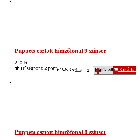
Puppets osztott hímzőfonal 9 színsor
220
Ft
Hűségpont:
2
pont
Kosárba
6/2-6/3 színsor*:
Puppets osztott hímzőfonal 8 színsor