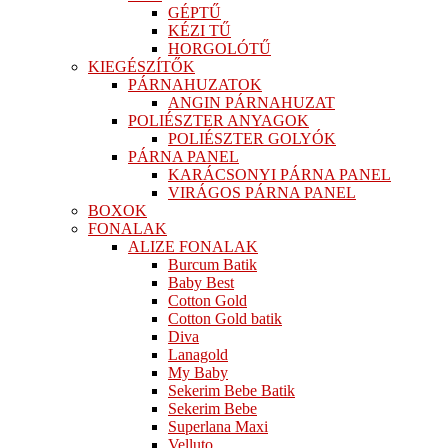
GÉPTŰ
KÉZI TŰ
HORGOLÓTŰ
KIEGÉSZÍTŐK
PÁRNAHUZATOK
ANGIN PÁRNAHUZAT
POLIÉSZTER ANYAGOK
POLIÉSZTER GOLYÓK
PÁRNA PANEL
KARÁCSONYI PÁRNA PANEL
VIRÁGOS PÁRNA PANEL
BOXOK
FONALAK
ALIZE FONALAK
Burcum Batik
Baby Best
Cotton Gold
Cotton Gold batik
Diva
Lanagold
My Baby
Sekerim Bebe Batik
Sekerim Bebe
Superlana Maxi
Velluto