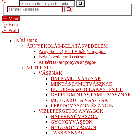
Menü
Kosár
Profil
Kínálatunk
ÁRNYÉKOLÁS-BELÁTÁSVÉDELEM
Árnyékolás ( HDPE háló) anyagok
Belátásvédelem kerítésre
Kültéri takaróponyva anyagok
MÉTERÁRU
VÁSZNAK
ÜNI PAMUTVÁSZNAK
MIINTÁS PAMUTVÁSZNAK
BÚTORVÁSZON-LAKÁSTEXTIL
GYEREKMINTÁS PAMUTVÁSZNAK
MUNKARUHA VÁSZNAK
LEPEDŐVÁSZON ÉS ANGIN
VÍZLEPERGETŐS ANYAGOK
NAPERNYŐVÁSZON
GYÖNGYVÁSZON
NYUGÁGYVÁSZON
TÁSKAANYAG