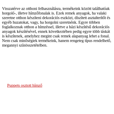
Visszatérve az otthoni felhasználásra, termékeink között találhatóak
horgoló-, illetve hímzőfonalak is. Ezek remek anyagok, ha valaki
szeretne otthon készíteni dekorációs eszközt, díszített asztalterítőt és
egyéb huzatokat, vagy, ha horgolni szeretnénk. Egyre többen
foglalkoznak otthon a hímzéssel, illetve a házi készítésű dekorációs
anyagok készítésével, ennek következtében pedig egyre több táskát
is készítenek, amelyhez megint csak remek alapanyag lehet a fonal.
Nem csak minőségiek termékeink, hanem rengeteg típus rendelhető,
megannyi színösszetételben.
Puppets osztott hímző