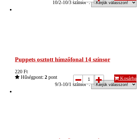
10/2-10/3 színsor*:
Puppets osztott hímzőfonal 14 színsor
220
Ft
Hűségpont:
2
pont
Kosárba
9/3-10/1 színsor*: