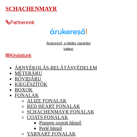
SCHACHENMAYR
Partnereink
Árukereső, a hiteles vásárlási
kalauz
Kínálatunk
ÁRNYÉKOLÁS-BELÁTÁSVÉDELEM
MÉTERÁRU
RÖVIDÁRU
KIEGÉSZÍTŐK
BOXOK
FONALAK
ALIZE FONALAK
RED HEART FONALAK
SCHACHENMAYR FONALAK
COATS FONALAK
Puppets osztott hímző
Perlé hímző
YARNART FONALAK