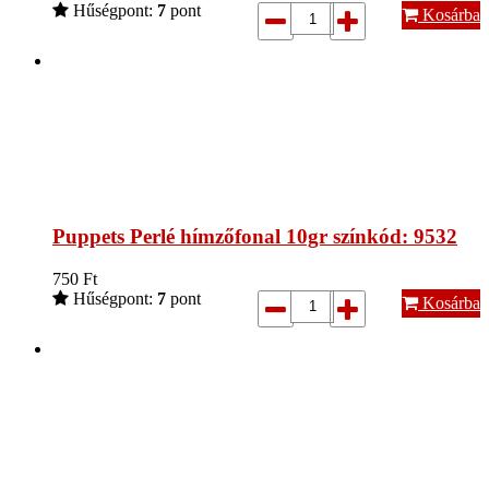
Hűségpont:
7
pont
Kosárba
Puppets Perlé hímzőfonal 10gr színkód: 9532
750
Ft
Hűségpont:
7
pont
Kosárba