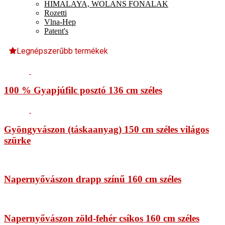
HIMALAYA, WOLANS FONALAK
Rozetti
Vlna-Hep
Patent's
Legnépszerűbb termékek
100 % Gyapjúfilc posztó 136 cm széles
Gyöngyvászon (táskaanyag) 150 cm széles világos
szürke
Napernyővászon drapp színű 160 cm széles
Napernyővászon zöld-fehér csíkos 160 cm széles