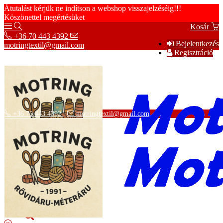
Átutalást kérjük ne indítson a webshop visszajelzéséig!!!
Köszönettel megértésüket
Kosár
+36 70 443 4392
Bejelentkezés
motringtextil@gmail.com
Regisztráció
+36 70 443 4392
motringtextil@gmail.com
Adatvédelmi tájékoztató
ÁSZF
Szállítási információk