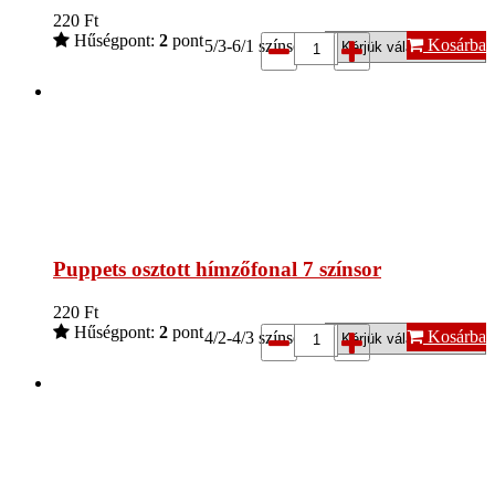
220
Ft
Hűségpont:
2
pont
Kosárba
5/3-6/1 színsor*:
Puppets osztott hímzőfonal 7 színsor
220
Ft
Hűségpont:
2
pont
Kosárba
4/2-4/3 színsor*: