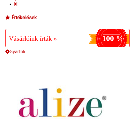
Értékelések
100 %
Vásárlóink írták »
Gyártók