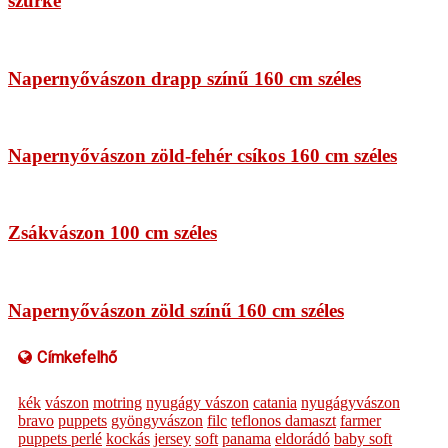
szürke
Napernyővászon drapp színű 160 cm széles
Napernyővászon zöld-fehér csíkos 160 cm széles
Zsákvászon 100 cm széles
Napernyővászon zöld színű 160 cm széles
Címkefelhő
kék
vászon
motring
nyugágy vászon
catania
nyugágyvászon
bravo
puppets
gyöngyvászon
filc
teflonos damaszt
farmer
puppets perlé
kockás
jersey
soft
panama
eldorádó
baby soft