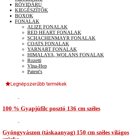
RÖVIDÁRU
KIEGÉSZÍTŐK
BOXOK
FONALAK
ALIZE FONALAK
RED HEART FONALAK
SCHACHENMAYR FONALAK
COATS FONALAK
YARNART FONALAK
HIMALAYA, WOLANS FONALAK
Rozetti
Vlna-Hep
Patent's
Legnépszerűbb termékek
100 % Gyapjúfilc posztó 136 cm széles
Gyöngyvászon (táskaanyag) 150 cm széles világos