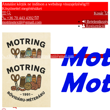
Átutalást kérjük ne indítson a webshop visszajelzéséig!!!
Köszönettel megértésüket
Kosár
+36 70 443 4392
Bejelentkezés
motringtextil@gmail.com
Regisztráció
+36 70 443 4392
motringtextil@gmail.com
Adatvédelmi tájékoztató
ÁSZF
Szállítási információk