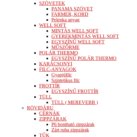
SZÖVETEK
PANAMA SZÖVET
FARMER, KORD
Pelenka anyag
WELL SOFT
MINTÁS WELL SOFT
GYEREKMINTÁS WELL SOFT
EGYSZÍNŰ WELL SOFT
MŰSZŐRME
POLÁR THERMO
EGYSZÍNŰ POLÁR THERMO
KARÁCSONYI
FILC-ANYAGOK
Gyapjúfilc
Szintetikus filc
FROTTÍR
EGYSZÍNŰ FROTTÍR
TÜLL
TÜLL ( MEREVEBB )
RÖVIDÁRU
CÉRNÁK
ZIPPZÁRAK
P6 bontható zippzárak
Zárt ruha zippzárak
TŰK