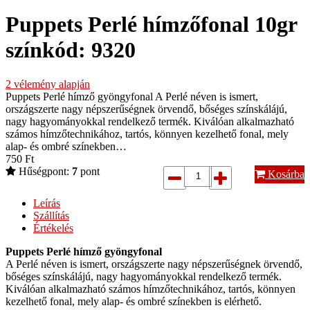
Puppets Perlé hímzőfonal 10gr
színkód: 9320
2
vélemény alapján
Puppets Perlé hímző gyöngyfonal A Perlé néven is ismert,
országszerte nagy népszerűségnek örvendő, bőséges színskálájú,
nagy hagyományokkal rendelkező termék. Kiválóan alkalmazható
számos hímzőtechnikához, tartós, könnyen kezelhető fonal, mely
alap- és ombré színekben…
750
Ft
Hűségpont:
7
pont
Kosárba
Leírás
Szállítás
Értékelés
Puppets Perlé hímző gyöngyfonal
A Perlé néven is ismert, országszerte nagy népszerűségnek örvendő,
bőséges színskálájú, nagy hagyományokkal rendelkező termék.
Kiválóan alkalmazható számos hímzőtechnikához, tartós, könnyen
kezelhető fonal, mely alap- és ombré színekben is elérhető.