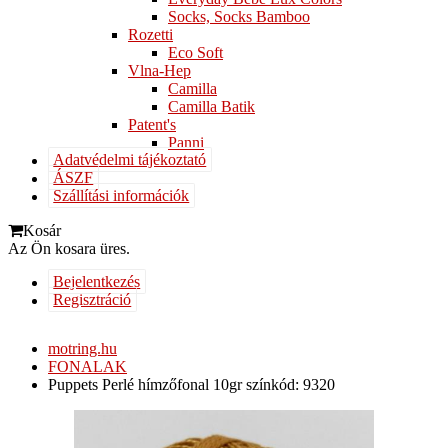
Socks, Socks Bamboo
Rozetti
Eco Soft
Vlna-Hep
Camilla
Camilla Batik
Patent's
Panni
Adatvédelmi tájékoztató
ÁSZF
Szállítási információk
Kosár
Az Ön kosara üres.
Bejelentkezés
Regisztráció
motring.hu
FONALAK
Puppets Perlé hímzőfonal 10gr színkód: 9320