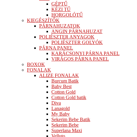
GÉPTŰ
KÉZI TŰ
HORGOLÓTŰ
KIEGÉSZÍTŐK
PÁRNAHUZATOK
ANGIN PÁRNAHUZAT
POLIÉSZTER ANYAGOK
POLIÉSZTER GOLYÓK
PÁRNA PANEL
KARÁCSONYI PÁRNA PANEL
VIRÁGOS PÁRNA PANEL
BOXOK
FONALAK
ALIZE FONALAK
Burcum Batik
Baby Best
Cotton Gold
Cotton Gold batik
Diva
Lanagold
My Baby
Sekerim Bebe Batik
Sekerim Bebe
Superlana Maxi
Velluto