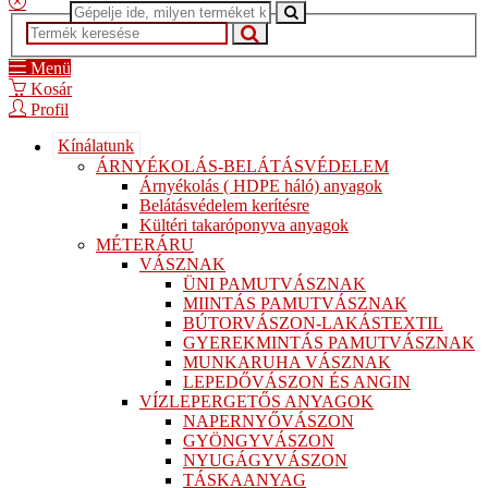
Menü
Kosár
Profil
Kínálatunk
ÁRNYÉKOLÁS-BELÁTÁSVÉDELEM
Árnyékolás ( HDPE háló) anyagok
Belátásvédelem kerítésre
Kültéri takaróponyva anyagok
MÉTERÁRU
VÁSZNAK
ÜNI PAMUTVÁSZNAK
MIINTÁS PAMUTVÁSZNAK
BÚTORVÁSZON-LAKÁSTEXTIL
GYEREKMINTÁS PAMUTVÁSZNAK
MUNKARUHA VÁSZNAK
LEPEDŐVÁSZON ÉS ANGIN
VÍZLEPERGETŐS ANYAGOK
NAPERNYŐVÁSZON
GYÖNGYVÁSZON
NYUGÁGYVÁSZON
TÁSKAANYAG