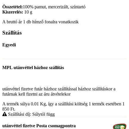
Összetétel
:
100% pamut, mercerizált, színtartó
Kiszerelés:
10 g
A bruttó ár 1 db hímző fonalra vonatkozik
Szállítás
Egyedi
MPL utánvéttel házhoz szállítás
utánvéttel fizetve futár házhoz szállítással házhoz szállításkor a
futárnak kell fizetni az áru átvételekor
A termék súlya 0.01
Kg
, így a szállítási költség 1 termék esetében 1
850
Ft
.
Szállítási díj: Súlytól függ
utánvéttel fizetve Posta csomagpontra