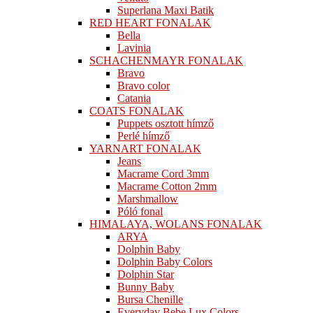
Superlana Maxi Batik
RED HEART FONALAK
Bella
Lavinia
SCHACHENMAYR FONALAK
Bravo
Bravo color
Catania
COATS FONALAK
Puppets osztott hímző
Perlé hímző
YARNART FONALAK
Jeans
Macrame Cord 3mm
Macrame Cotton 2mm
Marshmallow
Póló fonal
HIMALAYA, WOLANS FONALAK
ARYA
Dolphin Baby
Dolphin Baby Colors
Dolphin Star
Bunny Baby
Bursa Chenille
Everyday Bebe Lux Colors