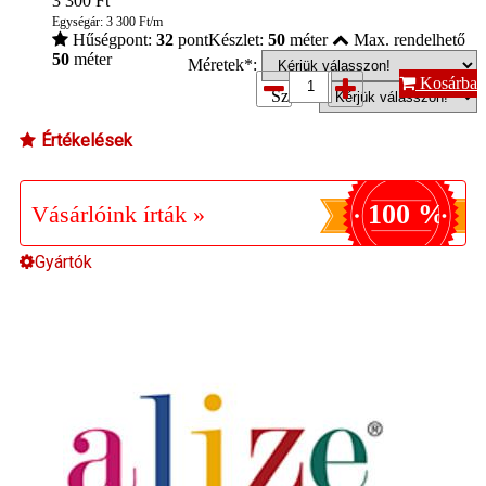
3 300
Ft
Egységár: 3 300 Ft/m
Hűségpont:
32
pont
Készlet:
50
méter
Max. rendelhető
50
méter
Méretek*:
Kosárba
Szín*:
Értékelések
100 %
Vásárlóink írták »
Gyártók