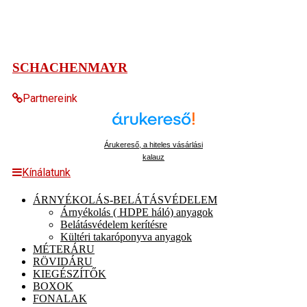
SCHACHENMAYR
Partnereink
Árukereső, a hiteles vásárlási
kalauz
Kínálatunk
ÁRNYÉKOLÁS-BELÁTÁSVÉDELEM
Árnyékolás ( HDPE háló) anyagok
Belátásvédelem kerítésre
Kültéri takaróponyva anyagok
MÉTERÁRU
RÖVIDÁRU
KIEGÉSZÍTŐK
BOXOK
FONALAK