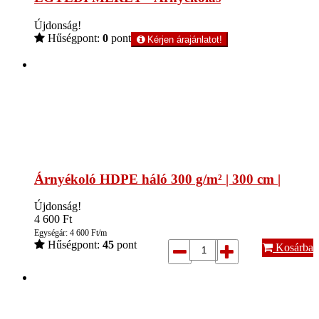
Újdonság!
Hűségpont:
0
pont
Kérjen árajánlatot!
Árnyékoló HDPE háló 300 g/m² | 300 cm |
Újdonság!
4 600
Ft
Egységár: 4 600 Ft/m
Hűségpont:
45
pont
Kosárba