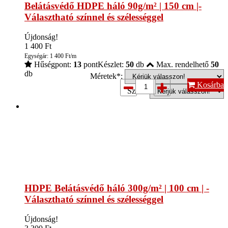
Belátásvédő HDPE háló 90g/m² | 150 cm |-
Választható színnel és szélességgel
Újdonság!
1 400
Ft
Egységár: 1 400 Ft/m
Hűségpont:
13
pont
Készlet:
50
db
Max. rendelhető
50
db
Méretek*:
Kosárba
Szín*:
HDPE Belátásvédő háló 300g/m² | 100 cm | -
Választható színnel és szélességgel
Újdonság!