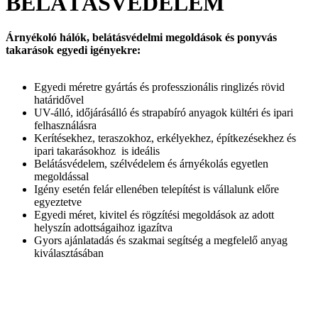
BELÁTÁSVÉDELEM
Árnyékoló hálók, belátásvédelmi megoldások és ponyvás
takarások egyedi igényekre:
Egyedi méretre gyártás és professzionális ringlizés rövid
határidővel
UV-álló, időjárásálló és strapabíró anyagok kültéri és ipari
felhasználásra
Kerítésekhez, teraszokhoz, erkélyekhez, építkezésekhez és
ipari takarásokhoz is ideális
Belátásvédelem, szélvédelem és árnyékolás egyetlen
megoldással
Igény esetén felár ellenében telepítést is vállalunk előre
egyeztetve
Egyedi méret, kivitel és rögzítési megoldások az adott
helyszín adottságaihoz igazítva
Gyors ajánlatadás és szakmai segítség a megfelelő anyag
kiválasztásában