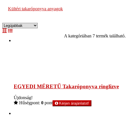
Kültéri takaróponyva anyagok
A kategóriában 7 termék található.
EGYEDI MÉRETŰ Takaróponyva ringlizve
Újdonság!
Hűségpont:
0
pont
Kérjen árajánlatot!