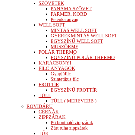
SZÖVETEK
PANAMA SZÖVET
FARMER, KORD
Pelenka anyag
WELL SOFT
MINTÁS WELL SOFT
GYEREKMINTÁS WELL SOFT
EGYSZÍNŰ WELL SOFT
MŰSZŐRME
POLÁR THERMO
EGYSZÍNŰ POLÁR THERMO
KARÁCSONYI
FILC-ANYAGOK
Gyapjúfilc
Szintetikus filc
FROTTÍR
EGYSZÍNŰ FROTTÍR
TÜLL
TÜLL ( MEREVEBB )
RÖVIDÁRU
CÉRNÁK
ZIPPZÁRAK
P6 bontható zippzárak
Zárt ruha zippzárak
TŰK