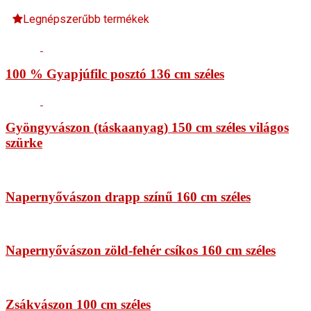
Legnépszerűbb termékek
100 % Gyapjúfilc posztó 136 cm széles
Gyöngyvászon (táskaanyag) 150 cm széles világos
szürke
Napernyővászon drapp színű 160 cm széles
Napernyővászon zöld-fehér csíkos 160 cm széles
Zsákvászon 100 cm széles