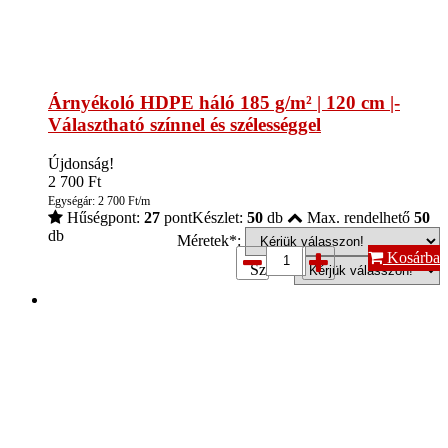
Árnyékoló HDPE háló 185 g/m² | 120 cm |-
Választható színnel és szélességgel
Újdonság!
2 700
Ft
Egységár: 2 700 Ft/m
Hűségpont:
27
pont
Készlet:
50
db
Max. rendelhető
50
db
Méretek*:
Kosárba
Szín*: