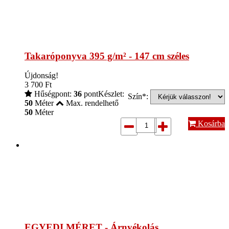
Takaróponyva 395 g/m² - 147 cm széles
Újdonság!
3 700
Ft
Hűségpont:
36
pont
Készlet:
Szín*:
50
Méter
Max. rendelhető
50
Méter
Kosárba
EGYEDI MÉRET - Árnyékolás