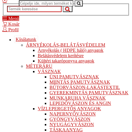
Menü
Kosár
Profil
Kínálatunk
ÁRNYÉKOLÁS-BELÁTÁSVÉDELEM
Árnyékolás ( HDPE háló) anyagok
Belátásvédelem kerítésre
Kültéri takaróponyva anyagok
MÉTERÁRU
VÁSZNAK
ÜNI PAMUTVÁSZNAK
MIINTÁS PAMUTVÁSZNAK
BÚTORVÁSZON-LAKÁSTEXTIL
GYEREKMINTÁS PAMUTVÁSZNAK
MUNKARUHA VÁSZNAK
LEPEDŐVÁSZON ÉS ANGIN
VÍZLEPERGETŐS ANYAGOK
NAPERNYŐVÁSZON
GYÖNGYVÁSZON
NYUGÁGYVÁSZON
TÁSKAANYAG