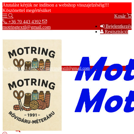
Átutalást kérjük ne indítson a webshop visszajelzéséig!!!
Köszönettel megértésüket
Kosár
+36 70 443 4392
Bejelentkezés
motringtextil@gmail.com
Regisztráció
+36 70 443 4392
motringtextil@gmail.com
Adatvédelmi tájékoztató
ÁSZF
Szállítási információk