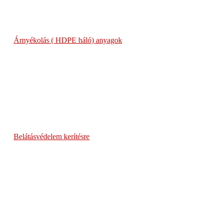
Árnyékolás ( HDPE háló) anyagok
Belátásvédelem kerítésre