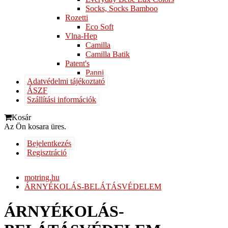
Socks, Socks Bamboo
Rozetti
Eco Soft
Vlna-Hep
Camilla
Camilla Batik
Patent's
Panni
Adatvédelmi tájékoztató
ÁSZF
Szállítási információk
Kosár
Az Ön kosara üres.
Bejelentkezés
Regisztráció
motring.hu
ÁRNYÉKOLÁS-BELÁTÁSVÉDELEM
ÁRNYÉKOLÁS-