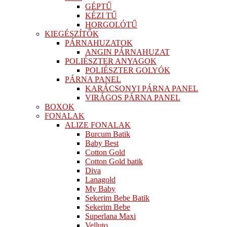
GÉPTŰ
KÉZI TŰ
HORGOLÓTŰ
KIEGÉSZÍTŐK
PÁRNAHUZATOK
ANGIN PÁRNAHUZAT
POLIÉSZTER ANYAGOK
POLIÉSZTER GOLYÓK
PÁRNA PANEL
KARÁCSONYI PÁRNA PANEL
VIRÁGOS PÁRNA PANEL
BOXOK
FONALAK
ALIZE FONALAK
Burcum Batik
Baby Best
Cotton Gold
Cotton Gold batik
Diva
Lanagold
My Baby
Sekerim Bebe Batik
Sekerim Bebe
Superlana Maxi
Velluto