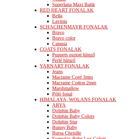
Superlana Maxi Batik
RED HEART FONALAK
Bella
Lavinia
SCHACHENMAYR FONALAK
Bravo
Bravo color
Catania
COATS FONALAK
Puppets osztott hímző
Perlé hímző
YARNART FONALAK
Jeans
Macrame Cord 3mm
Macrame Cotton 2mm
Marshmallow
Póló fonal
HIMALAYA, WOLANS FONALAK
ARYA
Dolphin Baby
Dolphin Baby Colors
Dolphin Star
Bunny Baby
Bursa Chenille
Everyday Bebe Lux Colors