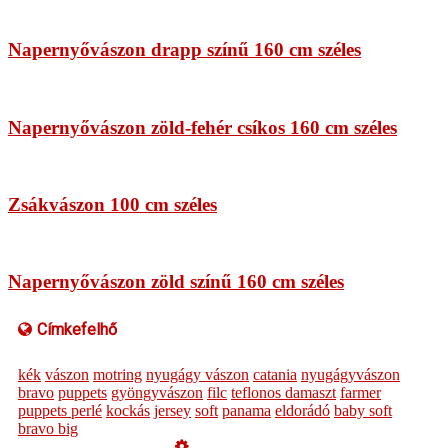
Napernyővászon drapp színű 160 cm széles
Napernyővászon zöld-fehér csíkos 160 cm széles
Zsákvászon 100 cm széles
Napernyővászon zöld színű 160 cm széles
Címkefelhő
kék
vászon
motring
nyugágy vászon
catania
nyugágyvászon
bravo
puppets
gyöngyvászon
filc
teflonos damaszt
farmer
puppets perlé
kockás
jersey
soft
panama
eldorádó
baby soft
bravo big