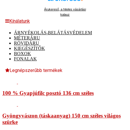
Árukereső, a hiteles vásárlási
kalauz
Kínálatunk
ÁRNYÉKOLÁS-BELÁTÁSVÉDELEM
MÉTERÁRU
RÖVIDÁRU
KIEGÉSZÍTŐK
BOXOK
FONALAK
Legnépszerűbb termékek
100 % Gyapjúfilc posztó 136 cm széles
Gyöngyvászon (táskaanyag) 150 cm széles világos
szürke