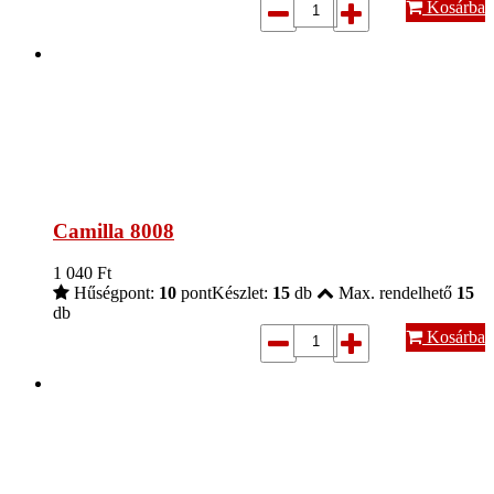
Kosárba
Camilla 8008
1 040
Ft
Hűségpont:
10
pont
Készlet:
15
db
Max. rendelhető
15
db
Kosárba