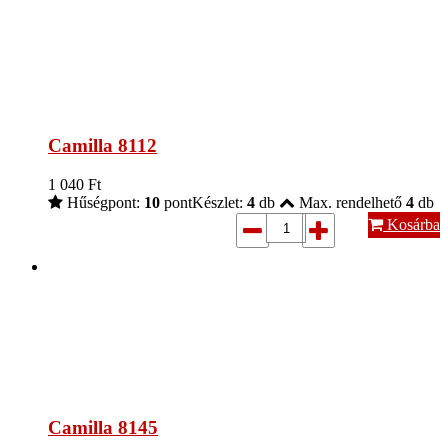
Camilla 8112
1 040
Ft
Hűségpont:
10
pont
Készlet:
4
db
Max. rendelhető
4
db
Kosárba
Camilla 8145