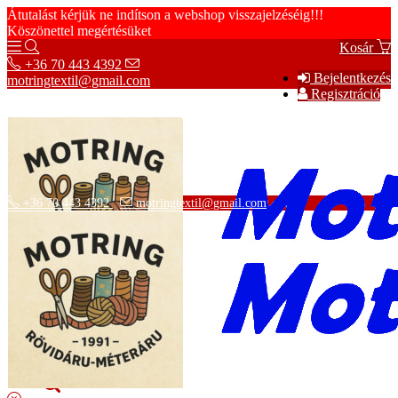
Átutalást kérjük ne indítson a webshop visszajelzéséig!!!
Köszönettel megértésüket
Kosár
+36 70 443 4392
Bejelentkezés
motringtextil@gmail.com
Regisztráció
+36 70 443 4392
motringtextil@gmail.com
Adatvédelmi tájékoztató
ÁSZF
Szállítási információk