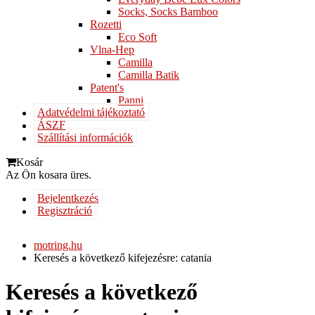
Socks, Socks Bamboo
Rozetti
Eco Soft
Vlna-Hep
Camilla
Camilla Batik
Patent's
Panni
Adatvédelmi tájékoztató
ÁSZF
Szállítási információk
Kosár
Az Ön kosara üres.
Bejelentkezés
Regisztráció
motring.hu
Keresés a következő kifejezésre: catania
Keresés a következő