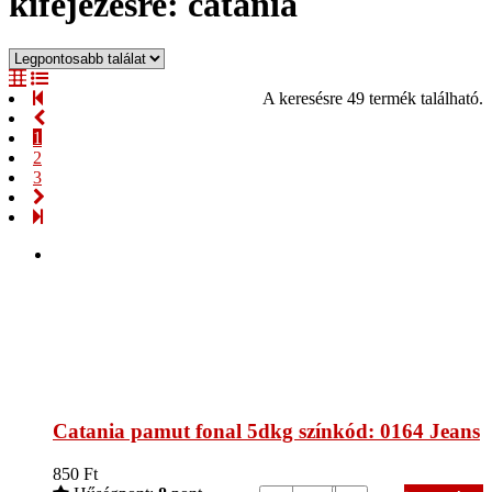
kifejezésre: catania
A keresésre 49 termék található.
1
2
3
Catania pamut fonal 5dkg színkód: 0164 Jeans
850
Ft