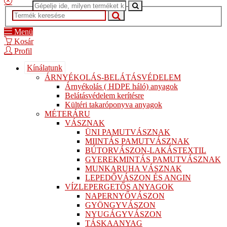
Menü
Kosár
Profil
Kínálatunk
ÁRNYÉKOLÁS-BELÁTÁSVÉDELEM
Árnyékolás ( HDPE háló) anyagok
Belátásvédelem kerítésre
Kültéri takaróponyva anyagok
MÉTERÁRU
VÁSZNAK
ÜNI PAMUTVÁSZNAK
MIINTÁS PAMUTVÁSZNAK
BÚTORVÁSZON-LAKÁSTEXTIL
GYEREKMINTÁS PAMUTVÁSZNAK
MUNKARUHA VÁSZNAK
LEPEDŐVÁSZON ÉS ANGIN
VÍZLEPERGETŐS ANYAGOK
NAPERNYŐVÁSZON
GYÖNGYVÁSZON
NYUGÁGYVÁSZON
TÁSKAANYAG