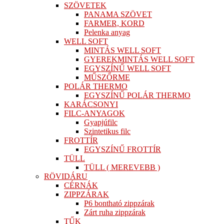
SZÖVETEK
PANAMA SZÖVET
FARMER, KORD
Pelenka anyag
WELL SOFT
MINTÁS WELL SOFT
GYEREKMINTÁS WELL SOFT
EGYSZÍNŰ WELL SOFT
MŰSZŐRME
POLÁR THERMO
EGYSZÍNŰ POLÁR THERMO
KARÁCSONYI
FILC-ANYAGOK
Gyapjúfilc
Szintetikus filc
FROTTÍR
EGYSZÍNŰ FROTTÍR
TÜLL
TÜLL ( MEREVEBB )
RÖVIDÁRU
CÉRNÁK
ZIPPZÁRAK
P6 bontható zippzárak
Zárt ruha zippzárak
TŰK