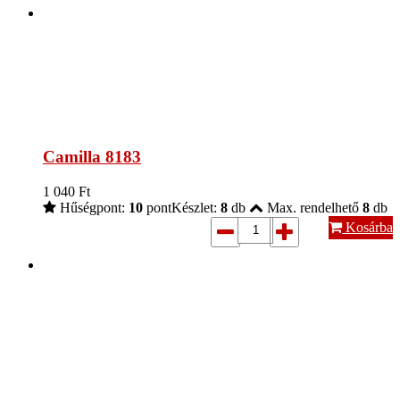
Camilla 8183
1 040
Ft
Hűségpont:
10
pont
Készlet:
8
db
Max. rendelhető
8
db
Kosárba