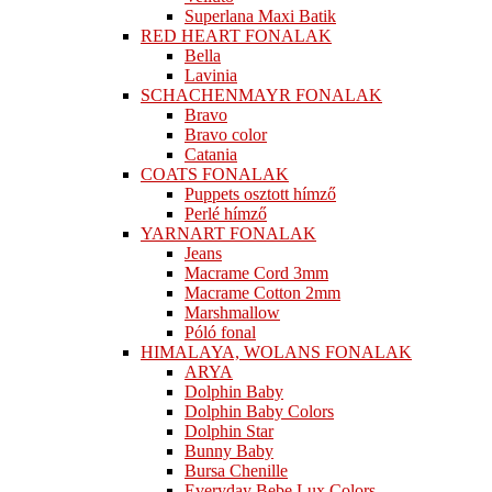
Superlana Maxi Batik
RED HEART FONALAK
Bella
Lavinia
SCHACHENMAYR FONALAK
Bravo
Bravo color
Catania
COATS FONALAK
Puppets osztott hímző
Perlé hímző
YARNART FONALAK
Jeans
Macrame Cord 3mm
Macrame Cotton 2mm
Marshmallow
Póló fonal
HIMALAYA, WOLANS FONALAK
ARYA
Dolphin Baby
Dolphin Baby Colors
Dolphin Star
Bunny Baby
Bursa Chenille
Everyday Bebe Lux Colors