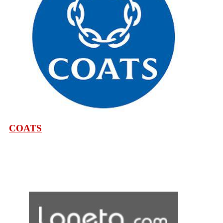
COATS