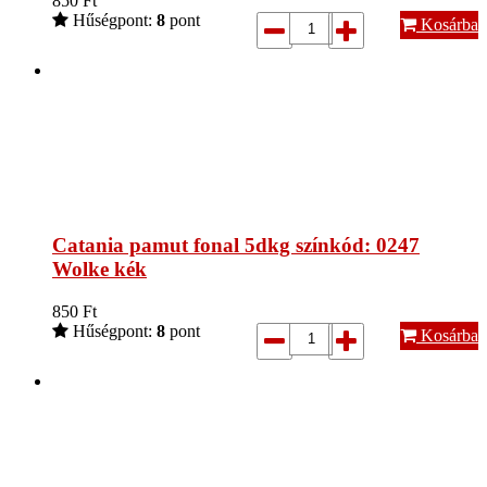
850
Ft
Hűségpont:
8
pont
Kosárba
Catania pamut fonal 5dkg színkód: 0247
Wolke kék
850
Ft
Hűségpont:
8
pont
Kosárba