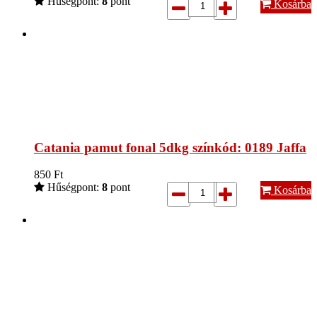
Hűségpont:
8
pont
Kosárba
Catania pamut fonal 5dkg színkód: 0189 Jaffa
850
Ft
Hűségpont:
8
pont
Kosárba