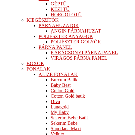
GÉPTŰ
KÉZI TŰ
HORGOLÓTŰ
KIEGÉSZÍTŐK
PÁRNAHUZATOK
ANGIN PÁRNAHUZAT
POLIÉSZTER ANYAGOK
POLIÉSZTER GOLYÓK
PÁRNA PANEL
KARÁCSONYI PÁRNA PANEL
VIRÁGOS PÁRNA PANEL
BOXOK
FONALAK
ALIZE FONALAK
Burcum Batik
Baby Best
Cotton Gold
Cotton Gold batik
Diva
Lanagold
My Baby
Sekerim Bebe Batik
Sekerim Bebe
Superlana Maxi
Velluto