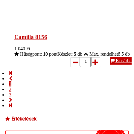
Camilla 8156
1 040
Ft
Hűségpont:
10
pont
Készlet:
5
db
Max. rendelhető
5
db
Kosárba
1
2
3
Értékelések