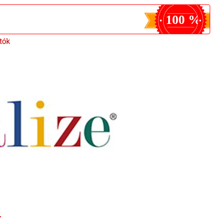
100 %
tók