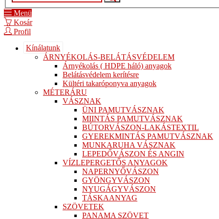
Menü
Kosár
Profil
Kínálatunk
ÁRNYÉKOLÁS-BELÁTÁSVÉDELEM
Árnyékolás ( HDPE háló) anyagok
Belátásvédelem kerítésre
Kültéri takaróponyva anyagok
MÉTERÁRU
VÁSZNAK
ÜNI PAMUTVÁSZNAK
MIINTÁS PAMUTVÁSZNAK
BÚTORVÁSZON-LAKÁSTEXTIL
GYEREKMINTÁS PAMUTVÁSZNAK
MUNKARUHA VÁSZNAK
LEPEDŐVÁSZON ÉS ANGIN
VÍZLEPERGETŐS ANYAGOK
NAPERNYŐVÁSZON
GYÖNGYVÁSZON
NYUGÁGYVÁSZON
TÁSKAANYAG
SZÖVETEK
PANAMA SZÖVET