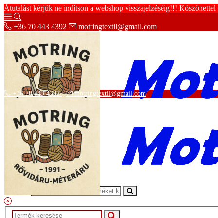
Átutalást kérjük ne indítson a webshop visszajelzéséig!!! Köszönettel
+36 70 443 4392
motringtextil@gmail.com
+36 70 443 4392
motringtextil@gmail.com
Adatvédelmi tájékoztató
ÁSZF
Szállítási információk