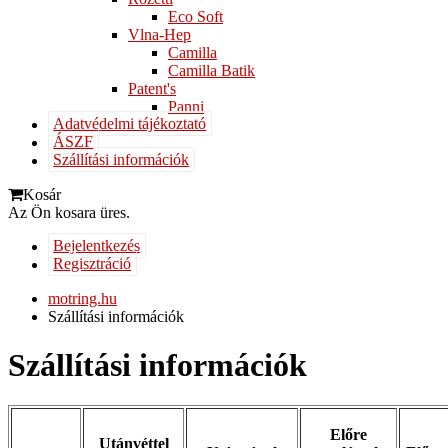
Eco Soft
Vlna-Hep
Camilla
Camilla Batik
Patent's
Panni
Adatvédelmi tájékoztató
ÁSZF
Szállítási információk
Kosár
Az Ön kosara üres.
Bejelentkezés
Regisztráció
motring.hu
Szállítási információk
Szállítási információk
Előre
Utánvéttel