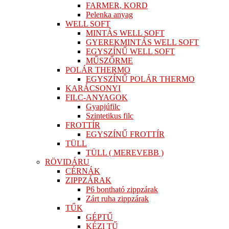
FARMER, KORD
Pelenka anyag
WELL SOFT
MINTÁS WELL SOFT
GYEREKMINTÁS WELL SOFT
EGYSZÍNŰ WELL SOFT
MŰSZŐRME
POLÁR THERMO
EGYSZÍNŰ POLÁR THERMO
KARÁCSONYI
FILC-ANYAGOK
Gyapjúfilc
Szintetikus filc
FROTTÍR
EGYSZÍNŰ FROTTÍR
TÜLL
TÜLL ( MEREVEBB )
RÖVIDÁRU
CÉRNÁK
ZIPPZÁRAK
P6 bontható zippzárak
Zárt ruha zippzárak
TŰK
GÉPTŰ
KÉZI TŰ