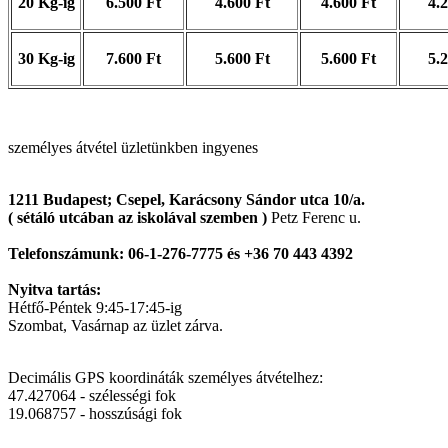
20 Kg-ig
6.500 Ft
4.600 Ft
4.600 Ft
4.
30 Kg-ig
7.600 Ft
5.600 Ft
5.600 Ft
5.
személyes átvétel üzletünkben ingyenes
1211 Budapest; Csepel, Karácsony Sándor utca 10/a.
( sétáló utcában az iskolával szemben )
Petz Ferenc u.
Telefonszámunk:
06-1-276-7775 és +36 70 443 4392
Nyitva tartás:
Hétfő-Péntek 9:45-17:45-ig
Szombat, Vasárnap az üzlet zárva.
Decimális GPS koordináták személyes átvételhez:
47.427064
- szélességi fok
19.068757
- hosszúsági fok