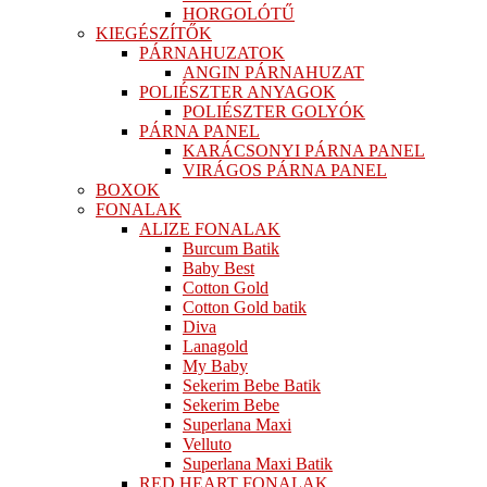
HORGOLÓTŰ
KIEGÉSZÍTŐK
PÁRNAHUZATOK
ANGIN PÁRNAHUZAT
POLIÉSZTER ANYAGOK
POLIÉSZTER GOLYÓK
PÁRNA PANEL
KARÁCSONYI PÁRNA PANEL
VIRÁGOS PÁRNA PANEL
BOXOK
FONALAK
ALIZE FONALAK
Burcum Batik
Baby Best
Cotton Gold
Cotton Gold batik
Diva
Lanagold
My Baby
Sekerim Bebe Batik
Sekerim Bebe
Superlana Maxi
Velluto
Superlana Maxi Batik
RED HEART FONALAK