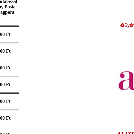
utalással
ve, Posta
agpont
Gyár
300 Ft
400 Ft
500 Ft
600 Ft
400 Ft
500 Ft