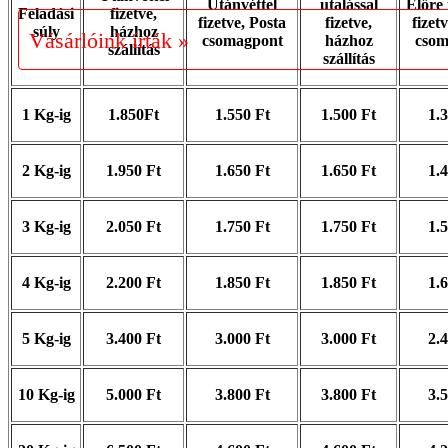
Utánvéttel
utalással
Előre 
Feladási
fizetve,
fizetve, Posta
fizetve,
fizet
súly
házhoz
Vásárlóink írták »
csomagpont
házhoz
csom
szállítás
szállítás
1 Kg-ig
1.850Ft
1.550 Ft
1.500 Ft
1.
2 Kg-ig
1.950 Ft
1.650 Ft
1.650 Ft
1.
3 Kg-ig
2.050 Ft
1.750 Ft
1.750 Ft
1.
4 Kg-ig
2.200 Ft
1.850 Ft
1.850 Ft
1.
5 Kg-ig
3.400 Ft
3.000 Ft
3.000 Ft
2.
10 Kg-ig
5.000 Ft
3.800 Ft
3.800 Ft
3.