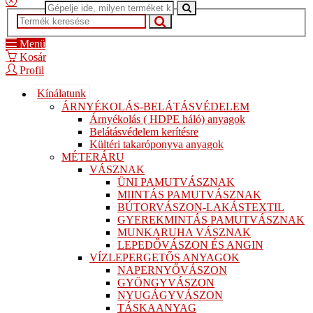
Menü
Kosár
Profil
Kínálatunk
ÁRNYÉKOLÁS-BELÁTÁSVÉDELEM
Árnyékolás ( HDPE háló) anyagok
Belátásvédelem kerítésre
Kültéri takaróponyva anyagok
MÉTERÁRU
VÁSZNAK
ÜNI PAMUTVÁSZNAK
MIINTÁS PAMUTVÁSZNAK
BÚTORVÁSZON-LAKÁSTEXTIL
GYEREKMINTÁS PAMUTVÁSZNAK
MUNKARUHA VÁSZNAK
LEPEDŐVÁSZON ÉS ANGIN
VÍZLEPERGETŐS ANYAGOK
NAPERNYŐVÁSZON
GYÖNGYVÁSZON
NYUGÁGYVÁSZON
TÁSKAANYAG