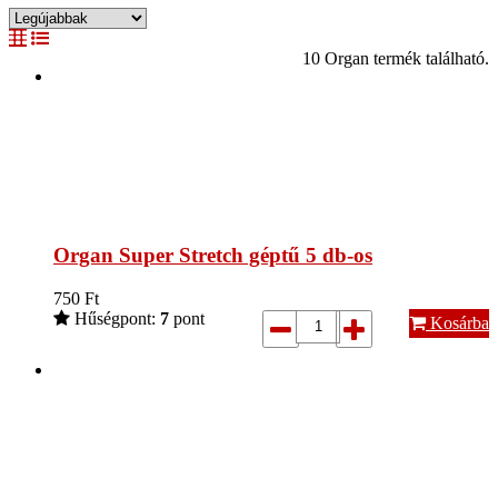
10 Organ termék található.
Organ Super Stretch géptű 5 db-os
750
Ft
Hűségpont:
7
pont
Kosárba