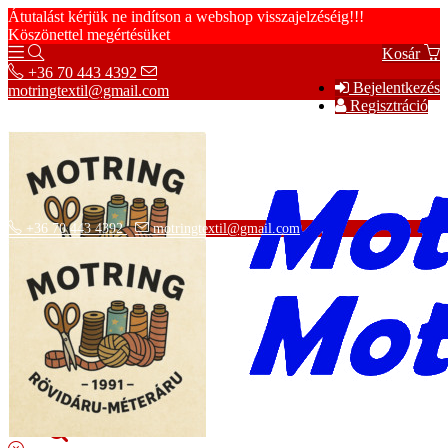
Átutalást kérjük ne indítson a webshop visszajelzéséig!!!
Köszönettel megértésüket
Kosár
+36 70 443 4392
Bejelentkezés
motringtextil@gmail.com
Regisztráció
+36 70 443 4392
motringtextil@gmail.com
Adatvédelmi tájékoztató
ÁSZF
Szállítási információk