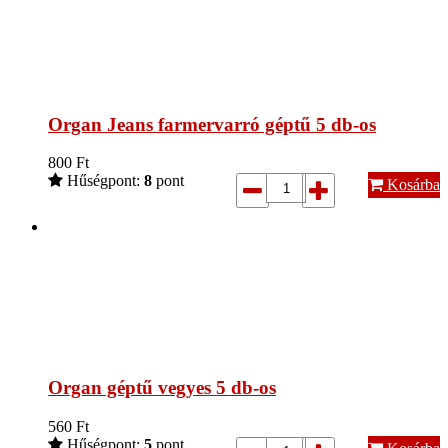
Organ Jeans farmervarró géptű 5 db-os
800
Ft
Hűségpont:
8
pont
Kosárba
Organ géptű vegyes 5 db-os
560
Ft
Hűségpont:
5
pont