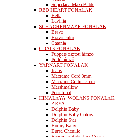
Superlana Maxi Batik
RED HEART FONALAK
Bella
Lavinia
SCHACHENMAYR FONALAK
Bravo
Bravo color
Catania
COATS FONALAK
Puppets osztott hímző
Perlé hímző
YARNART FONALAK
Jeans
Macrame Cord 3mm
Macrame Cotton 2mm
Marshmallow
Póló fonal
HIMALAYA, WOLANS FONALAK
ARYA
Dolphin Baby
Dolphin Baby Colors
Dolphin Star
Bunny Baby
Bursa Chenille
Everyday Bebe Lux Colors