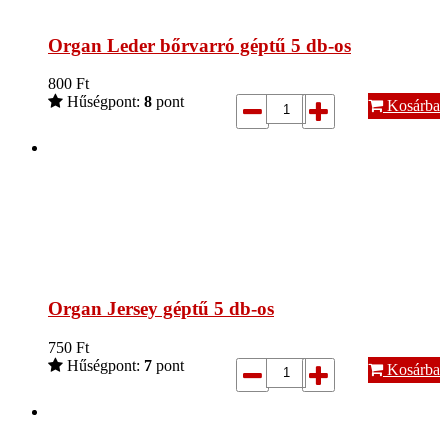
Organ Leder bőrvarró géptű 5 db-os
800
Ft
Hűségpont:
8
pont
Kosárba
Organ Jersey géptű 5 db-os
750
Ft
Hűségpont:
7
pont
Kosárba