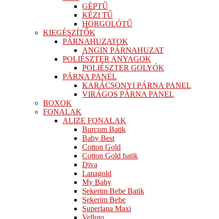
GÉPTŰ
KÉZI TŰ
HORGOLÓTŰ
KIEGÉSZÍTŐK
PÁRNAHUZATOK
ANGIN PÁRNAHUZAT
POLIÉSZTER ANYAGOK
POLIÉSZTER GOLYÓK
PÁRNA PANEL
KARÁCSONYI PÁRNA PANEL
VIRÁGOS PÁRNA PANEL
BOXOK
FONALAK
ALIZE FONALAK
Burcum Batik
Baby Best
Cotton Gold
Cotton Gold batik
Diva
Lanagold
My Baby
Sekerim Bebe Batik
Sekerim Bebe
Superlana Maxi
Velluto