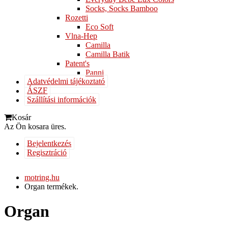
Socks, Socks Bamboo
Rozetti
Eco Soft
Vlna-Hep
Camilla
Camilla Batik
Patent's
Panni
Adatvédelmi tájékoztató
ÁSZF
Szállítási információk
Kosár
Az Ön kosara üres.
Bejelentkezés
Regisztráció
motring.hu
Organ termékek.
Organ