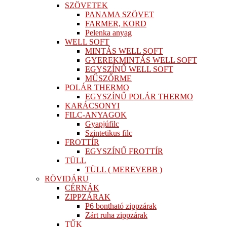
SZÖVETEK
PANAMA SZÖVET
FARMER, KORD
Pelenka anyag
WELL SOFT
MINTÁS WELL SOFT
GYEREKMINTÁS WELL SOFT
EGYSZÍNŰ WELL SOFT
MŰSZŐRME
POLÁR THERMO
EGYSZÍNŰ POLÁR THERMO
KARÁCSONYI
FILC-ANYAGOK
Gyapjúfilc
Szintetikus filc
FROTTÍR
EGYSZÍNŰ FROTTÍR
TÜLL
TÜLL ( MEREVEBB )
RÖVIDÁRU
CÉRNÁK
ZIPPZÁRAK
P6 bontható zippzárak
Zárt ruha zippzárak
TŰK