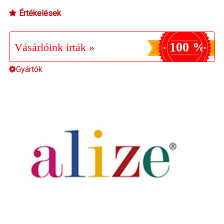
Értékelések
100 %
Vásárlóink írták »
Gyártók