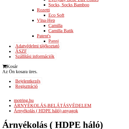
Socks, Socks Bamboo
Rozetti
Eco Soft
Vlna-Hep
Camilla
Camilla Batik
Patent's
Panni
Adatvédelmi tájékoztató
ÁSZF
Szállítási információk
Kosár
Az Ön kosara üres.
Bejelentkezés
Regisztráció
motring.hu
ÁRNYÉKOLÁS-BELÁTÁSVÉDELEM
Árnyékolás ( HDPE háló) anyagok
Árnyékolás ( HDPE háló)