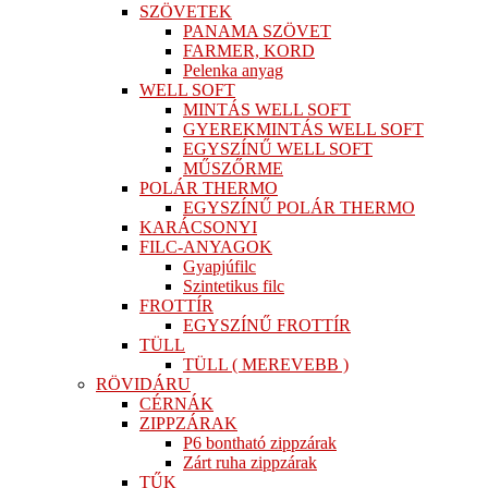
SZÖVETEK
PANAMA SZÖVET
FARMER, KORD
Pelenka anyag
WELL SOFT
MINTÁS WELL SOFT
GYEREKMINTÁS WELL SOFT
EGYSZÍNŰ WELL SOFT
MŰSZŐRME
POLÁR THERMO
EGYSZÍNŰ POLÁR THERMO
KARÁCSONYI
FILC-ANYAGOK
Gyapjúfilc
Szintetikus filc
FROTTÍR
EGYSZÍNŰ FROTTÍR
TÜLL
TÜLL ( MEREVEBB )
RÖVIDÁRU
CÉRNÁK
ZIPPZÁRAK
P6 bontható zippzárak
Zárt ruha zippzárak
TŰK