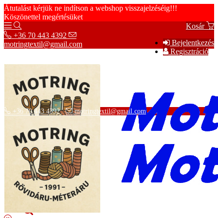
Átutalást kérjük ne indítson a webshop visszajelzéséig!!!
Köszönettel megértésüket
Kosár
+36 70 443 4392
Bejelentkezés
motringtextil@gmail.com
Regisztráció
+36 70 443 4392
motringtextil@gmail.com
Adatvédelmi tájékoztató
ÁSZF
Szállítási információk