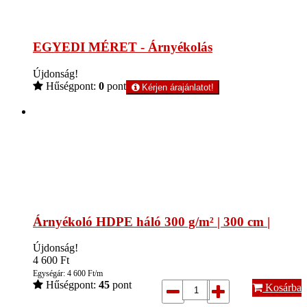
EGYEDI MÉRET - Árnyékolás
Újdonság!
Hűségpont:
0
pont
Kérjen árajánlatot!
Árnyékoló HDPE háló 300 g/m² | 300 cm |
Újdonság!
4 600
Ft
Egységár: 4 600 Ft/m
Hűségpont:
45
pont
Kosárba