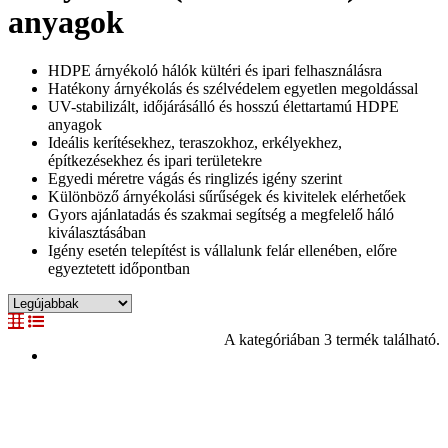
anyagok
HDPE árnyékoló hálók kültéri és ipari felhasználásra
Hatékony árnyékolás és szélvédelem egyetlen megoldással
UV-stabilizált, időjárásálló és hosszú élettartamú HDPE
anyagok
Ideális kerítésekhez, teraszokhoz, erkélyekhez,
építkezésekhez és ipari területekre
Egyedi méretre vágás és ringlizés igény szerint
Különböző árnyékolási sűrűségek és kivitelek elérhetőek
Gyors ajánlatadás és szakmai segítség a megfelelő háló
kiválasztásában
Igény esetén telepítést is vállalunk felár ellenében, előre
egyeztetett időpontban
A kategóriában 3 termék található.