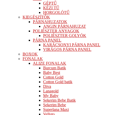
GÉPTŰ
KÉZI TŰ
HORGOLÓTŰ
KIEGÉSZÍTŐK
PÁRNAHUZATOK
ANGIN PÁRNAHUZAT
POLIÉSZTER ANYAGOK
POLIÉSZTER GOLYÓK
PÁRNA PANEL
KARÁCSONYI PÁRNA PANEL
VIRÁGOS PÁRNA PANEL
BOXOK
FONALAK
ALIZE FONALAK
Burcum Batik
Baby Best
Cotton Gold
Cotton Gold batik
Diva
Lanagold
My Baby
Sekerim Bebe Batik
Sekerim Bebe
Superlana Maxi
Velluto