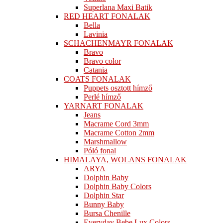
Superlana Maxi Batik
RED HEART FONALAK
Bella
Lavinia
SCHACHENMAYR FONALAK
Bravo
Bravo color
Catania
COATS FONALAK
Puppets osztott hímző
Perlé hímző
YARNART FONALAK
Jeans
Macrame Cord 3mm
Macrame Cotton 2mm
Marshmallow
Póló fonal
HIMALAYA, WOLANS FONALAK
ARYA
Dolphin Baby
Dolphin Baby Colors
Dolphin Star
Bunny Baby
Bursa Chenille
Everyday Bebe Lux Colors