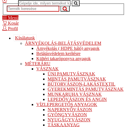
Menü
Kosár
Profil
Kínálatunk
ÁRNYÉKOLÁS-BELÁTÁSVÉDELEM
Árnyékolás ( HDPE háló) anyagok
Belátásvédelem kerítésre
Kültéri takaróponyva anyagok
MÉTERÁRU
VÁSZNAK
ÜNI PAMUTVÁSZNAK
MIINTÁS PAMUTVÁSZNAK
BÚTORVÁSZON-LAKÁSTEXTIL
GYEREKMINTÁS PAMUTVÁSZNAK
MUNKARUHA VÁSZNAK
LEPEDŐVÁSZON ÉS ANGIN
VÍZLEPERGETŐS ANYAGOK
NAPERNYŐVÁSZON
GYÖNGYVÁSZON
NYUGÁGYVÁSZON
TÁSKAANYAG