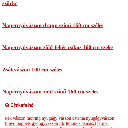
szürke
Napernyővászon drapp színű 160 cm széles
Napernyővászon zöld-fehér csíkos 160 cm széles
Zsákvászon 100 cm széles
Napernyővászon zöld színű 160 cm széles
Címkefelhő
kék
vászon
motring
nyugágy vászon
catania
nyugágyvászon
bravo
puppets
gyöngyvászon
filc
teflonos damaszt
farmer