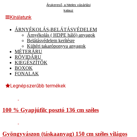
Árukereső, a hiteles vásárlási
kalauz
Kínálatunk
ÁRNYÉKOLÁS-BELÁTÁSVÉDELEM
Árnyékolás ( HDPE háló) anyagok
Belátásvédelem kerítésre
Kültéri takaróponyva anyagok
MÉTERÁRU
RÖVIDÁRU
KIEGÉSZÍTŐK
BOXOK
FONALAK
Legnépszerűbb termékek
100 % Gyapjúfilc posztó 136 cm széles
Gyöngyvászon (táskaanyag) 150 cm széles világos