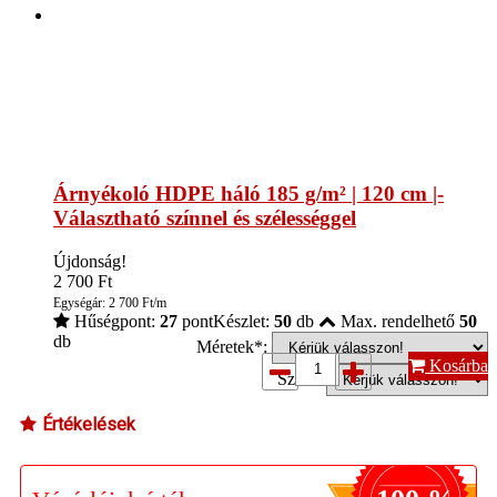
Árnyékoló HDPE háló 185 g/m² | 120 cm |-
Választható színnel és szélességgel
Újdonság!
2 700
Ft
Egységár: 2 700 Ft/m
Hűségpont:
27
pont
Készlet:
50
db
Max. rendelhető
50
db
Méretek*:
Kosárba
Szín*:
Értékelések