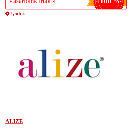
100 %
Vásárlóink írták »
Gyártók
ALIZE