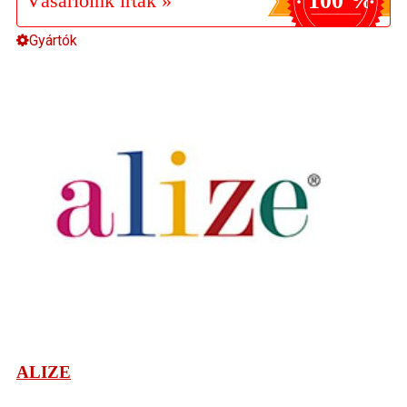
100 %
Vásárlóink írták »
Gyártók
ALIZE