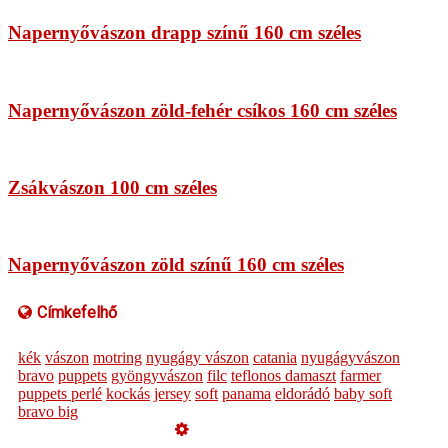
Napernyővászon drapp színű 160 cm széles
Napernyővászon zöld-fehér csíkos 160 cm széles
Zsákvászon 100 cm széles
Napernyővászon zöld színű 160 cm széles
Címkefelhő
kék
vászon
motring
nyugágy vászon
catania
nyugágyvászon
bravo
puppets
gyöngyvászon
filc
teflonos damaszt
farmer
puppets perlé
kockás
jersey
soft
panama
eldorádó
baby soft
bravo big
Üzemeltető