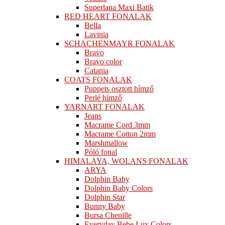
Superlana Maxi Batik
RED HEART FONALAK
Bella
Lavinia
SCHACHENMAYR FONALAK
Bravo
Bravo color
Catania
COATS FONALAK
Puppets osztott hímző
Perlé hímző
YARNART FONALAK
Jeans
Macrame Cord 3mm
Macrame Cotton 2mm
Marshmallow
Póló fonal
HIMALAYA, WOLANS FONALAK
ARYA
Dolphin Baby
Dolphin Baby Colors
Dolphin Star
Bunny Baby
Bursa Chenille
Everyday Bebe Lux Colors