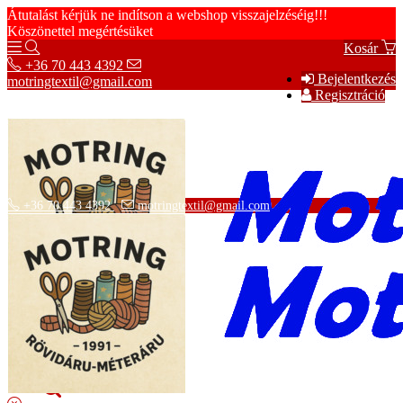
Átutalást kérjük ne indítson a webshop visszajelzéséig!!!
Köszönettel megértésüket
Kosár
+36 70 443 4392
Bejelentkezés
motringtextil@gmail.com
Regisztráció
+36 70 443 4392
motringtextil@gmail.com
Adatvédelmi tájékoztató
ÁSZF
Szállítási információk