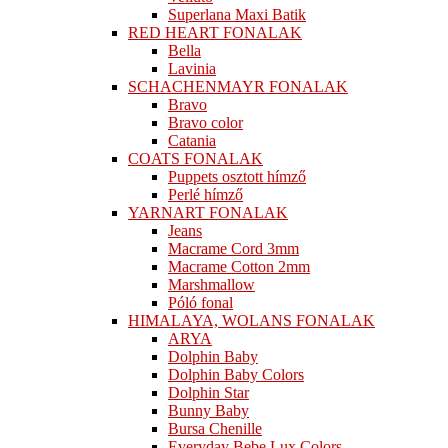
Superlana Maxi Batik
RED HEART FONALAK
Bella
Lavinia
SCHACHENMAYR FONALAK
Bravo
Bravo color
Catania
COATS FONALAK
Puppets osztott hímző
Perlé hímző
YARNART FONALAK
Jeans
Macrame Cord 3mm
Macrame Cotton 2mm
Marshmallow
Póló fonal
HIMALAYA, WOLANS FONALAK
ARYA
Dolphin Baby
Dolphin Baby Colors
Dolphin Star
Bunny Baby
Bursa Chenille
Everyday Bebe Lux Colors