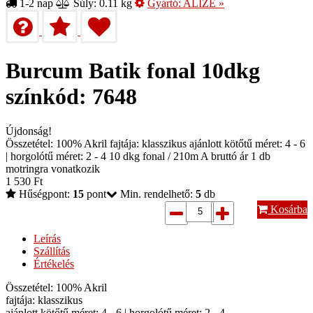
1-2 nap
Súly: 0.11 kg
Gyártó:
ALIZE
»
Burcum Batik fonal 10dkg
színkód: 7648
Újdonság!
Összetétel: 100% Akril fajtája: klasszikus ajánlott kötőtű méret: 4 - 6
| horgolótű méret: 2 - 4 10 dkg fonal / 210m A bruttó ár 1 db
motringra vonatkozik
1 530
Ft
Hűségpont:
15
pont
Min. rendelhető:
5
db
Kosárba
Leírás
Szállítás
Értékelés
Összetétel: 100% Akril
fajtája: klasszikus
ajánlott kötőtű méret: 4 - 6 | horgolótű méret: 2 - 4