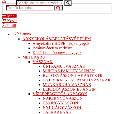
Menü
Kosár
Profil
Kínálatunk
ÁRNYÉKOLÁS-BELÁTÁSVÉDELEM
Árnyékolás ( HDPE háló) anyagok
Belátásvédelem kerítésre
Kültéri takaróponyva anyagok
MÉTERÁRU
VÁSZNAK
ÜNI PAMUTVÁSZNAK
MIINTÁS PAMUTVÁSZNAK
BÚTORVÁSZON-LAKÁSTEXTIL
GYEREKMINTÁS PAMUTVÁSZNAK
MUNKARUHA VÁSZNAK
LEPEDŐVÁSZON ÉS ANGIN
VÍZLEPERGETŐS ANYAGOK
NAPERNYŐVÁSZON
GYÖNGYVÁSZON
NYUGÁGYVÁSZON
TÁSKAANYAG