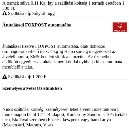
A termék súlya 0.11
Kg
, így a szállítási költség 1 termék esetében 1
300
Ft
.
Szállítási díj: Súlytól függ
Átutalással FOXPOST automatába
átutalással fizetve FOXPOST automatába, csak dobozos
csomagokra kérhető max.15kg-ig Ha a csomag megérkezett az
átvételi pontra, SMS-ben értesítjük a címzettet. Az üzenetben
elküldött egyedi, csak általa ismert kóddal nyithatja ki az automata
megfelelő ajtaját.
Szállítási díj: 1 200
Ft
Személyes átvétel Üzletünkben
Nincs szállítási költség, személyesen lehet átvenni üzletünkben 5
munkanapon belül 1211 Budapest, Karácsony Sándor u. 10/a (sétáló
utca, iskolával szemben) Fizetés: készpénz vagy bankkártya
(Mastercard, Maestro, Visa)