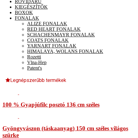
RÖVIDÁRU
KIEGÉSZÍTŐK
BOXOK
FONALAK
ALIZE FONALAK
RED HEART FONALAK
SCHACHENMAYR FONALAK
COATS FONALAK
YARNART FONALAK
HIMALAYA, WOLANS FONALAK
Rozetti
Vlna-Hep
Patent's
Legnépszerűbb termékek
100 % Gyapjúfilc posztó 136 cm széles
Gyöngyvászon (táskaanyag) 150 cm széles világos
szürke