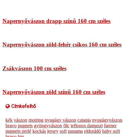
Napernyővászon drapp színű 160 cm széles
Napernyővászon zöld-fehér csíkos 160 cm széles
Zsákvászon 100 cm széles
Napernyővászon zöld színű 160 cm széles
Címkefelhő
kék
vászon
motring
nyugágy vászon
catania
nyugágyvászon
bravo
puppets
gyöngyvászon
filc
teflonos damaszt
farmer
puppets perlé
kockás
jersey
soft
panama
eldorádó
baby soft
bravo big