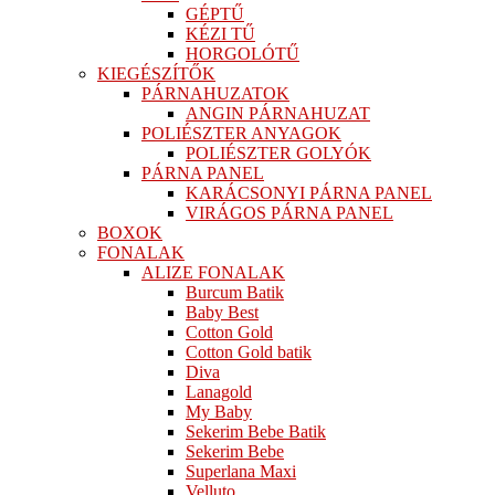
GÉPTŰ
KÉZI TŰ
HORGOLÓTŰ
KIEGÉSZÍTŐK
PÁRNAHUZATOK
ANGIN PÁRNAHUZAT
POLIÉSZTER ANYAGOK
POLIÉSZTER GOLYÓK
PÁRNA PANEL
KARÁCSONYI PÁRNA PANEL
VIRÁGOS PÁRNA PANEL
BOXOK
FONALAK
ALIZE FONALAK
Burcum Batik
Baby Best
Cotton Gold
Cotton Gold batik
Diva
Lanagold
My Baby
Sekerim Bebe Batik
Sekerim Bebe
Superlana Maxi
Velluto