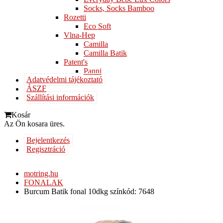
Socks, Socks Bamboo
Rozetti
Eco Soft
Vlna-Hep
Camilla
Camilla Batik
Patent's
Panni
Adatvédelmi tájékoztató
ÁSZF
Szállítási információk
Kosár
Az Ön kosara üres.
Bejelentkezés
Regisztráció
motring.hu
FONALAK
Burcum Batik fonal 10dkg színkód: 7648