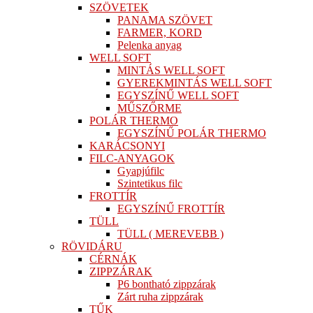
SZÖVETEK
PANAMA SZÖVET
FARMER, KORD
Pelenka anyag
WELL SOFT
MINTÁS WELL SOFT
GYEREKMINTÁS WELL SOFT
EGYSZÍNŰ WELL SOFT
MŰSZŐRME
POLÁR THERMO
EGYSZÍNŰ POLÁR THERMO
KARÁCSONYI
FILC-ANYAGOK
Gyapjúfilc
Szintetikus filc
FROTTÍR
EGYSZÍNŰ FROTTÍR
TÜLL
TÜLL ( MEREVEBB )
RÖVIDÁRU
CÉRNÁK
ZIPPZÁRAK
P6 bontható zippzárak
Zárt ruha zippzárak
TŰK