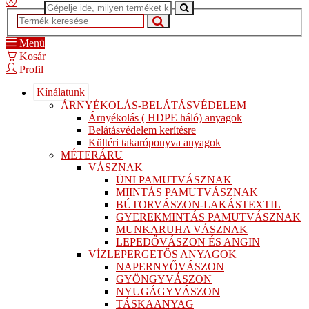
Menü
Kosár
Profil
Kínálatunk
ÁRNYÉKOLÁS-BELÁTÁSVÉDELEM
Árnyékolás ( HDPE háló) anyagok
Belátásvédelem kerítésre
Kültéri takaróponyva anyagok
MÉTERÁRU
VÁSZNAK
ÜNI PAMUTVÁSZNAK
MIINTÁS PAMUTVÁSZNAK
BÚTORVÁSZON-LAKÁSTEXTIL
GYEREKMINTÁS PAMUTVÁSZNAK
MUNKARUHA VÁSZNAK
LEPEDŐVÁSZON ÉS ANGIN
VÍZLEPERGETŐS ANYAGOK
NAPERNYŐVÁSZON
GYÖNGYVÁSZON
NYUGÁGYVÁSZON
TÁSKAANYAG