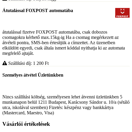
Átutalással FOXPOST automatába
átutalással fizetve FOXPOST automatába, csak dobozos
csomagokra kérhető max.15kg-ig Ha a csomag megérkezett az
átvételi pontra, SMS-ben értesítjük a címzettet. Az üzenetben
elküldött egyedi, csak általa ismert kóddal nyithatja ki az automata
megfelelő ajtaját.
Szállítási díj: 1 200
Ft
Személyes átvétel Üzletünkben
Nincs szállítási költség, személyesen lehet átvenni üzletünkben 5
munkanapon belül 1211 Budapest, Karácsony Sándor u. 10/a (sétáló
utca, iskolával szemben) Fizetés: készpénz vagy bankkártya
(Mastercard, Maestro, Visa)
Vásárlói értékelések