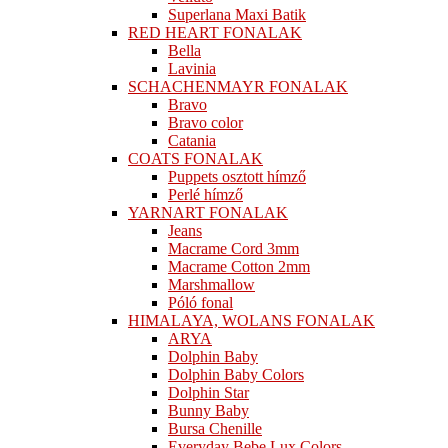
Superlana Maxi Batik
RED HEART FONALAK
Bella
Lavinia
SCHACHENMAYR FONALAK
Bravo
Bravo color
Catania
COATS FONALAK
Puppets osztott hímző
Perlé hímző
YARNART FONALAK
Jeans
Macrame Cord 3mm
Macrame Cotton 2mm
Marshmallow
Póló fonal
HIMALAYA, WOLANS FONALAK
ARYA
Dolphin Baby
Dolphin Baby Colors
Dolphin Star
Bunny Baby
Bursa Chenille
Everyday Bebe Lux Colors