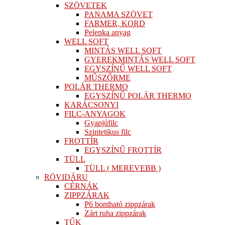
SZÖVETEK
PANAMA SZÖVET
FARMER, KORD
Pelenka anyag
WELL SOFT
MINTÁS WELL SOFT
GYEREKMINTÁS WELL SOFT
EGYSZÍNŰ WELL SOFT
MŰSZŐRME
POLÁR THERMO
EGYSZÍNŰ POLÁR THERMO
KARÁCSONYI
FILC-ANYAGOK
Gyapjúfilc
Szintetikus filc
FROTTÍR
EGYSZÍNŰ FROTTÍR
TÜLL
TÜLL ( MEREVEBB )
RÖVIDÁRU
CÉRNÁK
ZIPPZÁRAK
P6 bontható zippzárak
Zárt ruha zippzárak
TŰK