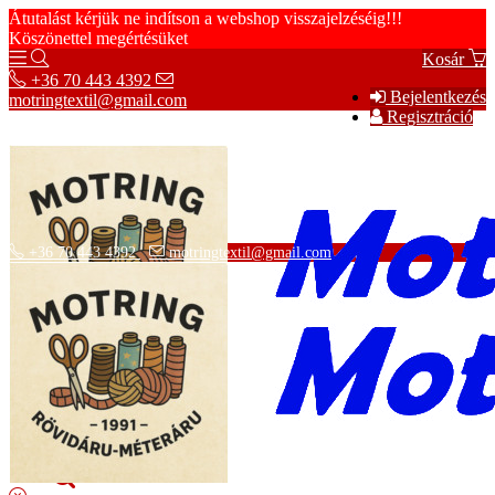
Átutalást kérjük ne indítson a webshop visszajelzéséig!!!
Köszönettel megértésüket
Kosár
+36 70 443 4392
Bejelentkezés
motringtextil@gmail.com
Regisztráció
+36 70 443 4392
motringtextil@gmail.com
Adatvédelmi tájékoztató
ÁSZF
Szállítási információk