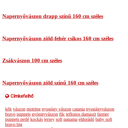
Napernyővászon drapp színű 160 cm széles
Napernyővászon zöld-fehér csíkos 160 cm széles
Zsákvászon 100 cm széles
Napernyővászon zöld színű 160 cm széles
Címkefelhő
kék
vászon
motring
nyugágy vászon
catania
nyugágyvászon
bravo
puppets
gyöngyvászon
filc
teflonos damaszt
farmer
puppets perlé
kockás
jersey
soft
panama
eldorádó
baby soft
bravo big