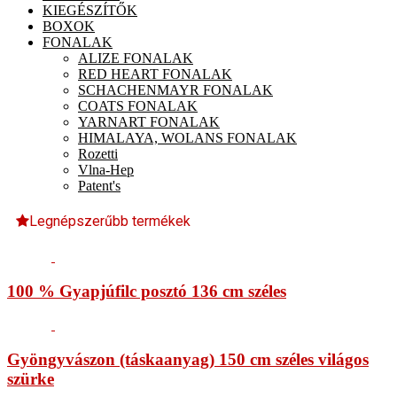
KIEGÉSZÍTŐK
BOXOK
FONALAK
ALIZE FONALAK
RED HEART FONALAK
SCHACHENMAYR FONALAK
COATS FONALAK
YARNART FONALAK
HIMALAYA, WOLANS FONALAK
Rozetti
Vlna-Hep
Patent's
Legnépszerűbb termékek
100 % Gyapjúfilc posztó 136 cm széles
Gyöngyvászon (táskaanyag) 150 cm széles világos
szürke