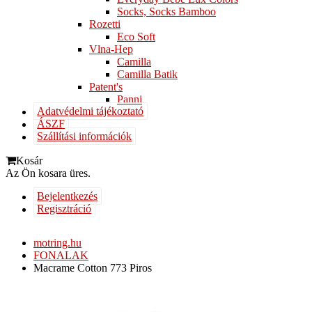
Socks, Socks Bamboo
Rozetti
Eco Soft
Vlna-Hep
Camilla
Camilla Batik
Patent's
Panni
Adatvédelmi tájékoztató
ÁSZF
Szállítási információk
Kosár
Az Ön kosara üres.
Bejelentkezés
Regisztráció
motring.hu
FONALAK
Macrame Cotton 773 Piros