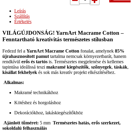
Leírás
Szállítás
Értékelés
VILÁGÚJDONSÁG! YarnArt Macrame Cotton –
Fenntartható kreativitás természetes stílusban
Fedezd fel a
YarnArt Macrame Cotton
fonalat, amelynek
85%
újrahasznosított pamut
tartalma nemcsak környezetbarát, hanem
rendkívül
erős és tartós
is. Természetes megjelenése és kellemes
tapintása ideálissá teszi
makramé kiegészítők
,
szőnyegek
,
táskák
,
kisállat fekhelyek
és sok más kreatív projekt elkészítéséhez.
Alkalmas:
Makramé technikákhoz
Kötéshez és horgoláshoz
Dekorációkhoz, lakáskiegészítőkhöz
Ajánlott tűméret:
5 mm
Természetes hatás, erős szerkezet,
sokoldalú felhasználás