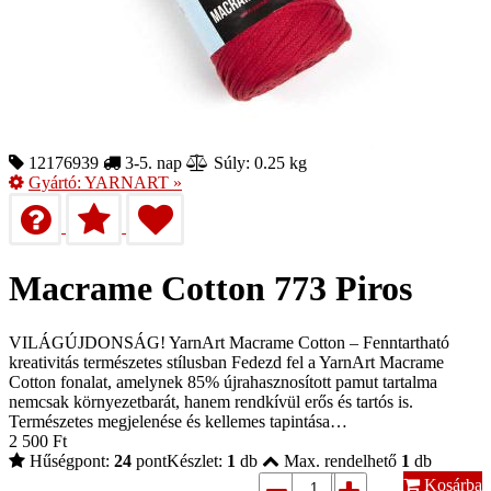
12176939
3-5. nap
Súly: 0.25 kg
Gyártó:
YARNART
»
Macrame Cotton 773 Piros
VILÁGÚJDONSÁG! YarnArt Macrame Cotton – Fenntartható
kreativitás természetes stílusban Fedezd fel a YarnArt Macrame
Cotton fonalat, amelynek 85% újrahasznosított pamut tartalma
nemcsak környezetbarát, hanem rendkívül erős és tartós is.
Természetes megjelenése és kellemes tapintása…
2 500
Ft
Hűségpont:
24
pont
Készlet:
1
db
Max. rendelhető
1
db
Kosárba