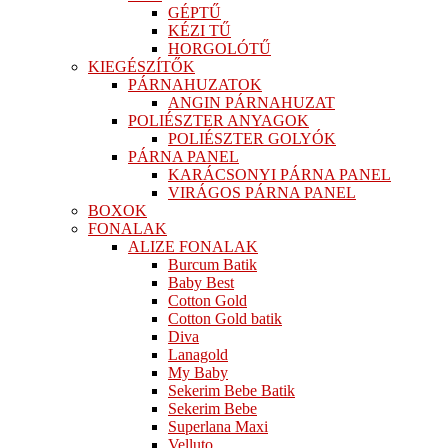
GÉPTŰ
KÉZI TŰ
HORGOLÓTŰ
KIEGÉSZÍTŐK
PÁRNAHUZATOK
ANGIN PÁRNAHUZAT
POLIÉSZTER ANYAGOK
POLIÉSZTER GOLYÓK
PÁRNA PANEL
KARÁCSONYI PÁRNA PANEL
VIRÁGOS PÁRNA PANEL
BOXOK
FONALAK
ALIZE FONALAK
Burcum Batik
Baby Best
Cotton Gold
Cotton Gold batik
Diva
Lanagold
My Baby
Sekerim Bebe Batik
Sekerim Bebe
Superlana Maxi
Velluto