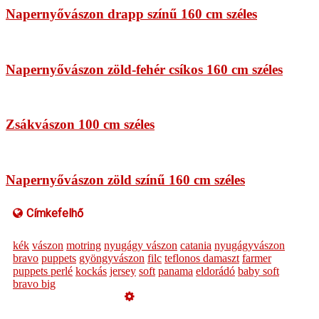
Napernyővászon drapp színű 160 cm széles
Napernyővászon zöld-fehér csíkos 160 cm széles
Zsákvászon 100 cm széles
Napernyővászon zöld színű 160 cm széles
Címkefelhő
kék
vászon
motring
nyugágy vászon
catania
nyugágyvászon
bravo
puppets
gyöngyvászon
filc
teflonos damaszt
farmer
puppets perlé
kockás
jersey
soft
panama
eldorádó
baby soft
bravo big
Üzemeltető