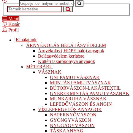
Menü
Kosár
Profil
Kínálatunk
ÁRNYÉKOLÁS-BELÁTÁSVÉDELEM
Árnyékolás ( HDPE háló) anyagok
Belátásvédelem kerítésre
Kültéri takaróponyva anyagok
MÉTERÁRU
VÁSZNAK
ÜNI PAMUTVÁSZNAK
MIINTÁS PAMUTVÁSZNAK
BÚTORVÁSZON-LAKÁSTEXTIL
GYEREKMINTÁS PAMUTVÁSZNAK
MUNKARUHA VÁSZNAK
LEPEDŐVÁSZON ÉS ANGIN
VÍZLEPERGETŐS ANYAGOK
NAPERNYŐVÁSZON
GYÖNGYVÁSZON
NYUGÁGYVÁSZON
TÁSKAANYAG