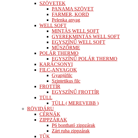
SZÖVETEK
PANAMA SZÖVET
FARMER, KORD
Pelenka anyag
WELL SOFT
MINTÁS WELL SOFT
GYEREKMINTÁS WELL SOFT
EGYSZÍNŰ WELL SOFT
MŰSZŐRME
POLÁR THERMO
EGYSZÍNŰ POLÁR THERMO
KARÁCSONYI
FILC-ANYAGOK
Gyapjúfilc
Szintetikus filc
FROTTÍR
EGYSZÍNŰ FROTTÍR
TÜLL
TÜLL ( MEREVEBB )
RÖVIDÁRU
CÉRNÁK
ZIPPZÁRAK
P6 bontható zippzárak
Zárt ruha zippzárak
TŰK