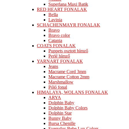
Superlana Maxi Batik
RED HEART FONALAK
Bella
Lavinia
SCHACHENMAYR FONALAK
Bravo
Bravo color
Catania
COATS FONALAK
Puppets osztott hímző
Perlé hímző
YARNART FONALAK
Jeans
Macrame Cord 3mm
Macrame Cotton 2mm
Marshmallow
Póló fonal
HIMALAYA, WOLANS FONALAK
ARYA
Dolphin Baby
Dolphin Baby Colors
Dolphin Star
Bunny Baby
Bursa Chenille
Everyday Bebe Lux Colors