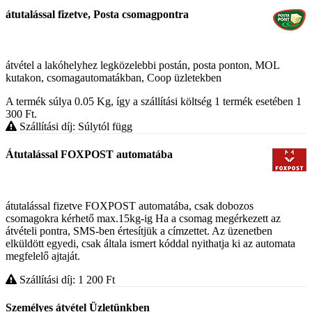
átutalással fizetve, Posta csomagpontra
átvétel a lakóhelyhez legközelebbi postán, posta ponton, MOL
kutakon, csomagautomatákban, Coop üzletekben
A termék súlya 0.05
Kg
, így a szállítási költség 1 termék esetében 1
300
Ft
.
Szállítási díj: Súlytól függ
Átutalással FOXPOST automatába
átutalással fizetve FOXPOST automatába, csak dobozos
csomagokra kérhető max.15kg-ig Ha a csomag megérkezett az
átvételi pontra, SMS-ben értesítjük a címzettet. Az üzenetben
elküldött egyedi, csak általa ismert kóddal nyithatja ki az automata
megfelelő ajtaját.
Szállítási díj: 1 200
Ft
Személyes átvétel Üzletünkben