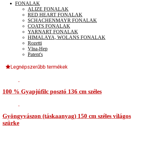
FONALAK
ALIZE FONALAK
RED HEART FONALAK
SCHACHENMAYR FONALAK
COATS FONALAK
YARNART FONALAK
HIMALAYA, WOLANS FONALAK
Rozetti
Vlna-Hep
Patent's
Legnépszerűbb termékek
100 % Gyapjúfilc posztó 136 cm széles
Gyöngyvászon (táskaanyag) 150 cm széles világos
szürke