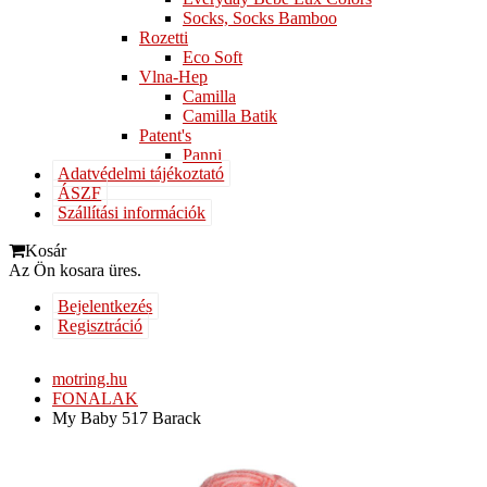
Socks, Socks Bamboo
Rozetti
Eco Soft
Vlna-Hep
Camilla
Camilla Batik
Patent's
Panni
Adatvédelmi tájékoztató
ÁSZF
Szállítási információk
Kosár
Az Ön kosara üres.
Bejelentkezés
Regisztráció
motring.hu
FONALAK
My Baby 517 Barack