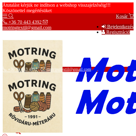
Átutalást kérjük ne indítson a webshop visszajelzéséig!!!
Köszönettel megértésüket
Kosár
+36 70 443 4392
Bejelentkezés
motringtextil@gmail.com
Regisztráció
+36 70 443 4392
motringtextil@gmail.com
Adatvédelmi tájékoztató
ÁSZF
Szállítási információk