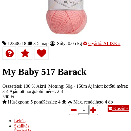
12848218
3-5. nap
Súly: 0.05 kg
Gyártó:
ALIZE
»
My Baby 517 Barack
Összetétel: 100 % Akril Motring: 50g - 150m Ajánlott kötőtű méret:
3-4 Ajánlott horgolótű méret: 2-3
590
Ft
Hűségpont:
5
pont
Készlet:
4
db
Max. rendelhető
4
db
Kosárba
Leírás
Szállítás