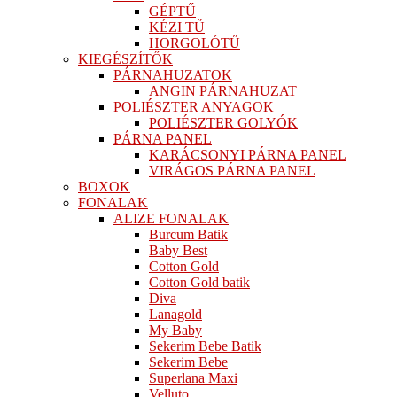
GÉPTŰ
KÉZI TŰ
HORGOLÓTŰ
KIEGÉSZÍTŐK
PÁRNAHUZATOK
ANGIN PÁRNAHUZAT
POLIÉSZTER ANYAGOK
POLIÉSZTER GOLYÓK
PÁRNA PANEL
KARÁCSONYI PÁRNA PANEL
VIRÁGOS PÁRNA PANEL
BOXOK
FONALAK
ALIZE FONALAK
Burcum Batik
Baby Best
Cotton Gold
Cotton Gold batik
Diva
Lanagold
My Baby
Sekerim Bebe Batik
Sekerim Bebe
Superlana Maxi
Velluto