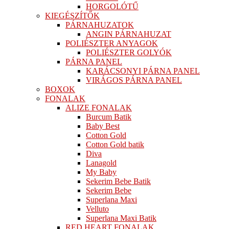
HORGOLÓTŰ
KIEGÉSZÍTŐK
PÁRNAHUZATOK
ANGIN PÁRNAHUZAT
POLIÉSZTER ANYAGOK
POLIÉSZTER GOLYÓK
PÁRNA PANEL
KARÁCSONYI PÁRNA PANEL
VIRÁGOS PÁRNA PANEL
BOXOK
FONALAK
ALIZE FONALAK
Burcum Batik
Baby Best
Cotton Gold
Cotton Gold batik
Diva
Lanagold
My Baby
Sekerim Bebe Batik
Sekerim Bebe
Superlana Maxi
Velluto
Superlana Maxi Batik
RED HEART FONALAK