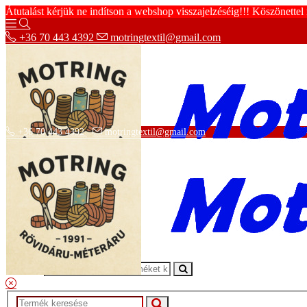
Átutalást kérjük ne indítson a webshop visszajelzéséig!!! Köszönettel
+36 70 443 4392
motringtextil@gmail.com
+36 70 443 4392
motringtextil@gmail.com
Adatvédelmi tájékoztató
ÁSZF
Szállítási információk