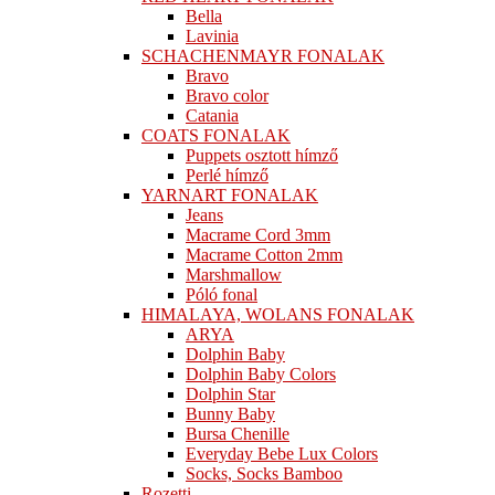
Bella
Lavinia
SCHACHENMAYR FONALAK
Bravo
Bravo color
Catania
COATS FONALAK
Puppets osztott hímző
Perlé hímző
YARNART FONALAK
Jeans
Macrame Cord 3mm
Macrame Cotton 2mm
Marshmallow
Póló fonal
HIMALAYA, WOLANS FONALAK
ARYA
Dolphin Baby
Dolphin Baby Colors
Dolphin Star
Bunny Baby
Bursa Chenille
Everyday Bebe Lux Colors
Socks, Socks Bamboo
Rozetti