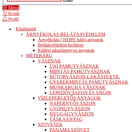
Menü
Kosár
Profil
Kínálatunk
ÁRNYÉKOLÁS-BELÁTÁSVÉDELEM
Árnyékolás ( HDPE háló) anyagok
Belátásvédelem kerítésre
Kültéri takaróponyva anyagok
MÉTERÁRU
VÁSZNAK
ÜNI PAMUTVÁSZNAK
MIINTÁS PAMUTVÁSZNAK
BÚTORVÁSZON-LAKÁSTEXTIL
GYEREKMINTÁS PAMUTVÁSZNAK
MUNKARUHA VÁSZNAK
LEPEDŐVÁSZON ÉS ANGIN
VÍZLEPERGETŐS ANYAGOK
NAPERNYŐVÁSZON
GYÖNGYVÁSZON
NYUGÁGYVÁSZON
TÁSKAANYAG
SZÖVETEK
PANAMA SZÖVET