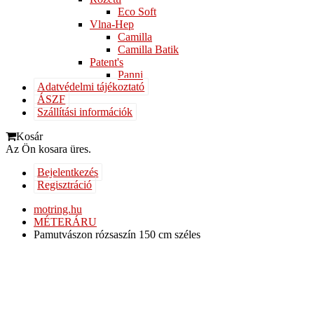
Eco Soft
Vlna-Hep
Camilla
Camilla Batik
Patent's
Panni
Adatvédelmi tájékoztató
ÁSZF
Szállítási információk
Kosár
Az Ön kosara üres.
Bejelentkezés
Regisztráció
motring.hu
MÉTERÁRU
Pamutvászon rózsaszín 150 cm széles