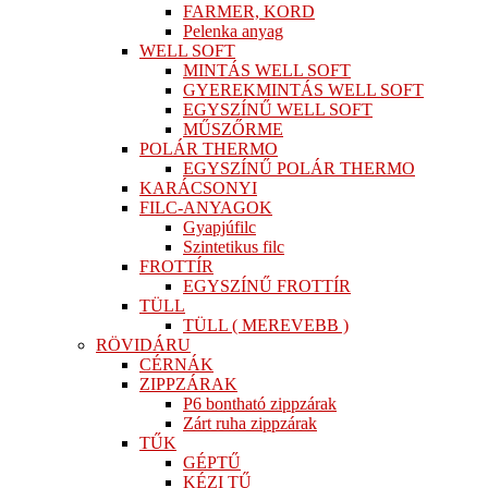
FARMER, KORD
Pelenka anyag
WELL SOFT
MINTÁS WELL SOFT
GYEREKMINTÁS WELL SOFT
EGYSZÍNŰ WELL SOFT
MŰSZŐRME
POLÁR THERMO
EGYSZÍNŰ POLÁR THERMO
KARÁCSONYI
FILC-ANYAGOK
Gyapjúfilc
Szintetikus filc
FROTTÍR
EGYSZÍNŰ FROTTÍR
TÜLL
TÜLL ( MEREVEBB )
RÖVIDÁRU
CÉRNÁK
ZIPPZÁRAK
P6 bontható zippzárak
Zárt ruha zippzárak
TŰK
GÉPTŰ
KÉZI TŰ