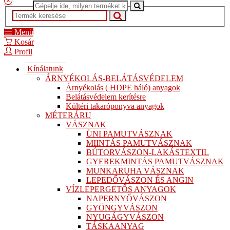
Menü
Kosár
Profil
Kínálatunk
ÁRNYÉKOLÁS-BELÁTÁSVÉDELEM
Árnyékolás ( HDPE háló) anyagok
Belátásvédelem kerítésre
Kültéri takaróponyva anyagok
MÉTERÁRU
VÁSZNAK
ÜNI PAMUTVÁSZNAK
MIINTÁS PAMUTVÁSZNAK
BÚTORVÁSZON-LAKÁSTEXTIL
GYEREKMINTÁS PAMUTVÁSZNAK
MUNKARUHA VÁSZNAK
LEPEDŐVÁSZON ÉS ANGIN
VÍZLEPERGETŐS ANYAGOK
NAPERNYŐVÁSZON
GYÖNGYVÁSZON
NYUGÁGYVÁSZON
TÁSKAANYAG