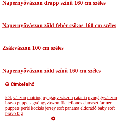
Napernyővászon drapp színű 160 cm széles
Napernyővászon zöld-fehér csíkos 160 cm széles
Zsákvászon 100 cm széles
Napernyővászon zöld színű 160 cm széles
Címkefelhő
kék
vászon
motring
nyugágy vászon
catania
nyugágyvászon
bravo
puppets
gyöngyvászon
filc
teflonos damaszt
farmer
puppets perlé
kockás
jersey
soft
panama
eldorádó
baby soft
bravo big
Üzemeltető
Online elállás