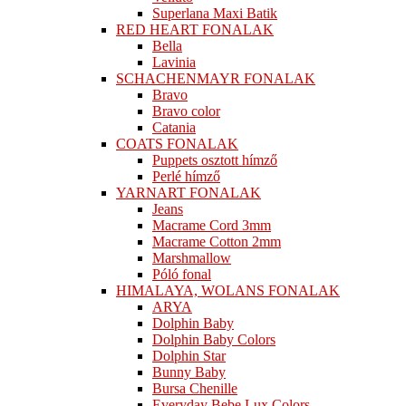
Superlana Maxi Batik
RED HEART FONALAK
Bella
Lavinia
SCHACHENMAYR FONALAK
Bravo
Bravo color
Catania
COATS FONALAK
Puppets osztott hímző
Perlé hímző
YARNART FONALAK
Jeans
Macrame Cord 3mm
Macrame Cotton 2mm
Marshmallow
Póló fonal
HIMALAYA, WOLANS FONALAK
ARYA
Dolphin Baby
Dolphin Baby Colors
Dolphin Star
Bunny Baby
Bursa Chenille
Everyday Bebe Lux Colors