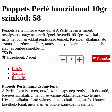
Puppets Perlé hímzőfonal 10gr
színkód: 58
Puppets Perlé hímző gyöngyfonal A Perlé néven is ismert,
országszerte nagy népszerűségnek örvendő, bőséges színskálájú,
nagy hagyományokkal rendelkező termék. Kiválóan alkalmazható
számos hímzőtechnikához, tartós, könnyen kezelhető fonal, mely
alap- és ombré színekben…
750
Ft
Hűségpont:
7
pont
Kosárba
Leírás
Szállítás
Értékelés
Puppets Perlé hímző gyöngyfonal
A Perlé néven is ismert, országszerte nagy népszerűségnek örvendő,
bőséges színskálájú, nagy hagyományokkal rendelkező termék.
Kiválóan alkalmazható számos hímzőtechnikához, tartós, könnyen
kezelhető fonal, mely alap- és ombré színekben is elérhető.