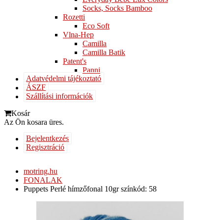
Socks, Socks Bamboo
Rozetti
Eco Soft
Vlna-Hep
Camilla
Camilla Batik
Patent's
Panni
Adatvédelmi tájékoztató
ÁSZF
Szállítási információk
Kosár
Az Ön kosara üres.
Bejelentkezés
Regisztráció
motring.hu
FONALAK
Puppets Perlé hímzőfonal 10gr színkód: 58