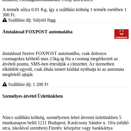
A termék súlya 0.01
Kg
, így a szállítási költség 1 termék esetében 1
300
Ft
.
Szállítási díj: Súlytól függ
Átutalással FOXPOST automatába
átutalással fizetve FOXPOST automatába, csak dobozos
csomagokra kérhető max.15kg-ig Ha a csomag megérkezett az
átvételi pontra, SMS-ben értesítjük a címzettet. Az üzenetben
elküldött egyedi, csak általa ismert kóddal nyithatja ki az automata
megfelelő ajtaját.
Szállítási díj: 1 200
Ft
Személyes átvétel Üzletünkben
Nincs szállítási költség, személyesen lehet átvenni üzletünkben 5
munkanapon belül 1211 Budapest, Karácsony Sándor u. 10/a (sétáló
utca, iskolával szemben) Fizetés: készpénz vagy bankkártya