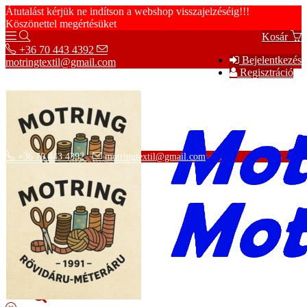
Átutalást kérjük ne indítson a webshop visszajelzéséig!!!
Köszönettel megértésüket
Kosár
+36 70 443 4392
Bejelentkezés
motringtextil@gmail.com
Regisztráció
+36 70 443 4392
motringtextil@gmail.com
Adatvédelmi tájékoztató
ÁSZF
Szállítási információk