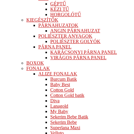
GÉPTŰ
KÉZI TŰ
HORGOLÓTŰ
KIEGÉSZÍTŐK
PÁRNAHUZATOK
ANGIN PÁRNAHUZAT
POLIÉSZTER ANYAGOK
POLIÉSZTER GOLYÓK
PÁRNA PANEL
KARÁCSONYI PÁRNA PANEL
VIRÁGOS PÁRNA PANEL
BOXOK
FONALAK
ALIZE FONALAK
Burcum Batik
Baby Best
Cotton Gold
Cotton Gold batik
Diva
Lanagold
My Baby
Sekerim Bebe Batik
Sekerim Bebe
Superlana Maxi
Velluto