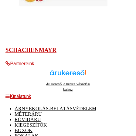
SCHACHENMAYR
Partnereink
Árukereső, a hiteles vásárlási
kalauz
Kínálatunk
ÁRNYÉKOLÁS-BELÁTÁSVÉDELEM
MÉTERÁRU
RÖVIDÁRU
KIEGÉSZÍTŐK
BOXOK
FONALAK