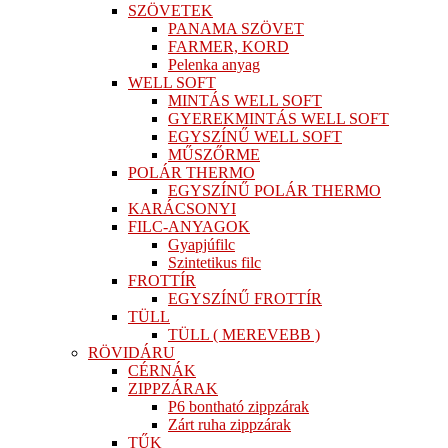
SZÖVETEK
PANAMA SZÖVET
FARMER, KORD
Pelenka anyag
WELL SOFT
MINTÁS WELL SOFT
GYEREKMINTÁS WELL SOFT
EGYSZÍNŰ WELL SOFT
MŰSZŐRME
POLÁR THERMO
EGYSZÍNŰ POLÁR THERMO
KARÁCSONYI
FILC-ANYAGOK
Gyapjúfilc
Szintetikus filc
FROTTÍR
EGYSZÍNŰ FROTTÍR
TÜLL
TÜLL ( MEREVEBB )
RÖVIDÁRU
CÉRNÁK
ZIPPZÁRAK
P6 bontható zippzárak
Zárt ruha zippzárak
TŰK