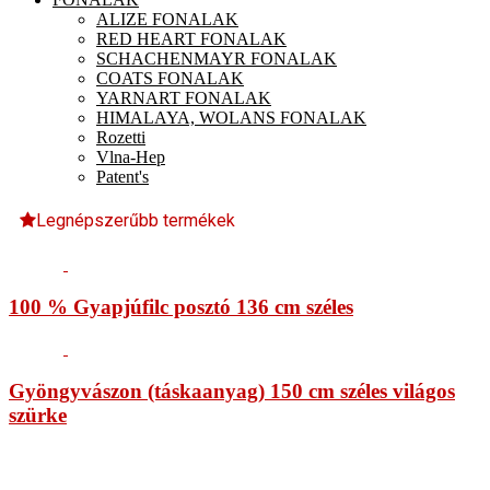
ALIZE FONALAK
RED HEART FONALAK
SCHACHENMAYR FONALAK
COATS FONALAK
YARNART FONALAK
HIMALAYA, WOLANS FONALAK
Rozetti
Vlna-Hep
Patent's
Legnépszerűbb termékek
100 % Gyapjúfilc posztó 136 cm széles
Gyöngyvászon (táskaanyag) 150 cm széles világos
szürke