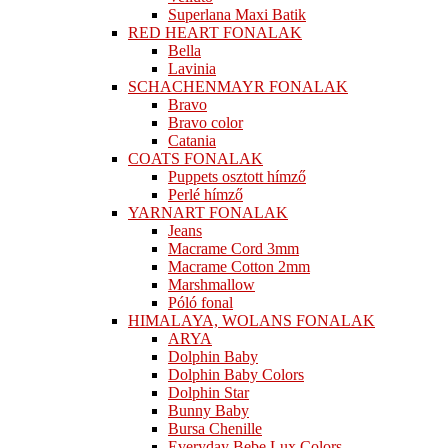
Superlana Maxi Batik
RED HEART FONALAK
Bella
Lavinia
SCHACHENMAYR FONALAK
Bravo
Bravo color
Catania
COATS FONALAK
Puppets osztott hímző
Perlé hímző
YARNART FONALAK
Jeans
Macrame Cord 3mm
Macrame Cotton 2mm
Marshmallow
Póló fonal
HIMALAYA, WOLANS FONALAK
ARYA
Dolphin Baby
Dolphin Baby Colors
Dolphin Star
Bunny Baby
Bursa Chenille
Everyday Bebe Lux Colors