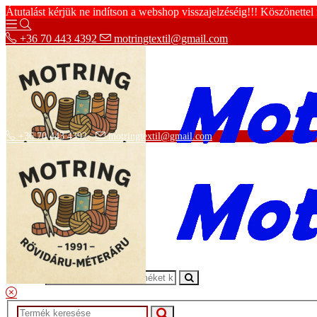
Átutalást kérjük ne indítson a webshop visszajelzéséig!!! Köszönettel
+36 70 443 4392
motringtextil@gmail.com
+36 70 443 4392
motringtextil@gmail.com
Adatvédelmi tájékoztató
ÁSZF
Szállítási információk