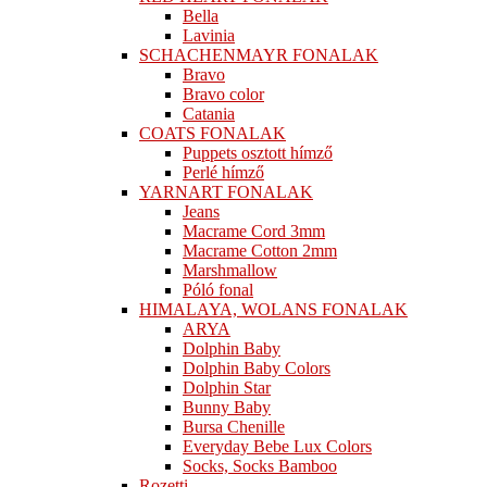
Bella
Lavinia
SCHACHENMAYR FONALAK
Bravo
Bravo color
Catania
COATS FONALAK
Puppets osztott hímző
Perlé hímző
YARNART FONALAK
Jeans
Macrame Cord 3mm
Macrame Cotton 2mm
Marshmallow
Póló fonal
HIMALAYA, WOLANS FONALAK
ARYA
Dolphin Baby
Dolphin Baby Colors
Dolphin Star
Bunny Baby
Bursa Chenille
Everyday Bebe Lux Colors
Socks, Socks Bamboo
Rozetti