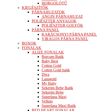
HORGOLÓTŰ
KIEGÉSZÍTŐK
PÁRNAHUZATOK
ANGIN PÁRNAHUZAT
POLIÉSZTER ANYAGOK
POLIÉSZTER GOLYÓK
PÁRNA PANEL
KARÁCSONYI PÁRNA PANEL
VIRÁGOS PÁRNA PANEL
BOXOK
FONALAK
ALIZE FONALAK
Burcum Batik
Baby Best
Cotton Gold
Cotton Gold batik
Diva
Lanagold
My Baby
Sekerim Bebe Batik
Sekerim Bebe
Superlana Maxi
Velluto
Superlana Maxi Batik
RED HEART FONALAK