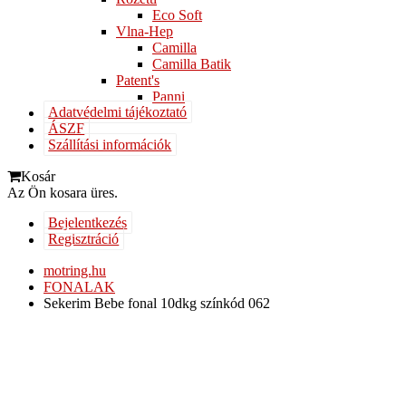
Eco Soft
Vlna-Hep
Camilla
Camilla Batik
Patent's
Panni
Adatvédelmi tájékoztató
ÁSZF
Szállítási információk
Kosár
Az Ön kosara üres.
Bejelentkezés
Regisztráció
motring.hu
FONALAK
Sekerim Bebe fonal 10dkg színkód 062