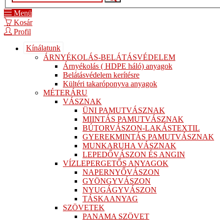
Menü
Kosár
Profil
Kínálatunk
ÁRNYÉKOLÁS-BELÁTÁSVÉDELEM
Árnyékolás ( HDPE háló) anyagok
Belátásvédelem kerítésre
Kültéri takaróponyva anyagok
MÉTERÁRU
VÁSZNAK
ÜNI PAMUTVÁSZNAK
MIINTÁS PAMUTVÁSZNAK
BÚTORVÁSZON-LAKÁSTEXTIL
GYEREKMINTÁS PAMUTVÁSZNAK
MUNKARUHA VÁSZNAK
LEPEDŐVÁSZON ÉS ANGIN
VÍZLEPERGETŐS ANYAGOK
NAPERNYŐVÁSZON
GYÖNGYVÁSZON
NYUGÁGYVÁSZON
TÁSKAANYAG
SZÖVETEK
PANAMA SZÖVET