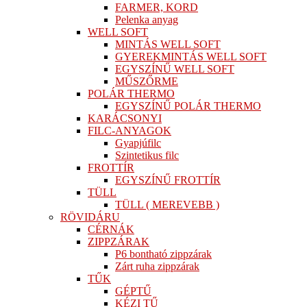
FARMER, KORD
Pelenka anyag
WELL SOFT
MINTÁS WELL SOFT
GYEREKMINTÁS WELL SOFT
EGYSZÍNŰ WELL SOFT
MŰSZŐRME
POLÁR THERMO
EGYSZÍNŰ POLÁR THERMO
KARÁCSONYI
FILC-ANYAGOK
Gyapjúfilc
Szintetikus filc
FROTTÍR
EGYSZÍNŰ FROTTÍR
TÜLL
TÜLL ( MEREVEBB )
RÖVIDÁRU
CÉRNÁK
ZIPPZÁRAK
P6 bontható zippzárak
Zárt ruha zippzárak
TŰK
GÉPTŰ
KÉZI TŰ