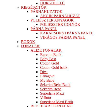
HORGOLÓTŰ
KIEGÉSZÍTŐK
PÁRNAHUZATOK
ANGIN PÁRNAHUZAT
POLIÉSZTER ANYAGOK
POLIÉSZTER GOLYÓK
PÁRNA PANEL
KARÁCSONYI PÁRNA PANEL
VIRÁGOS PÁRNA PANEL
BOXOK
FONALAK
ALIZE FONALAK
Burcum Batik
Baby Best
Cotton Gold
Cotton Gold batik
Diva
Lanagold
My Baby
Sekerim Bebe Batik
Sekerim Bebe
Superlana Maxi
Velluto
Superlana Maxi Batik
RED HEART FONALAK