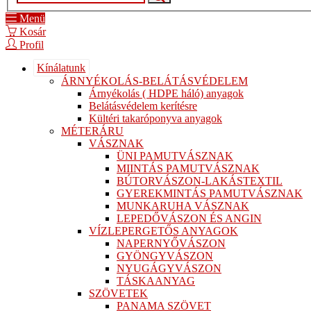
Menü
Kosár
Profil
Kínálatunk
ÁRNYÉKOLÁS-BELÁTÁSVÉDELEM
Árnyékolás ( HDPE háló) anyagok
Belátásvédelem kerítésre
Kültéri takaróponyva anyagok
MÉTERÁRU
VÁSZNAK
ÜNI PAMUTVÁSZNAK
MIINTÁS PAMUTVÁSZNAK
BÚTORVÁSZON-LAKÁSTEXTIL
GYEREKMINTÁS PAMUTVÁSZNAK
MUNKARUHA VÁSZNAK
LEPEDŐVÁSZON ÉS ANGIN
VÍZLEPERGETŐS ANYAGOK
NAPERNYŐVÁSZON
GYÖNGYVÁSZON
NYUGÁGYVÁSZON
TÁSKAANYAG
SZÖVETEK
PANAMA SZÖVET