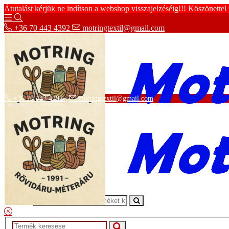
Átutalást kérjük ne indítson a webshop visszajelzéséig!!! Köszönettel
+36 70 443 4392
motringtextil@gmail.com
+36 70 443 4392
motringtextil@gmail.com
Adatvédelmi tájékoztató
ÁSZF
Szállítási információk