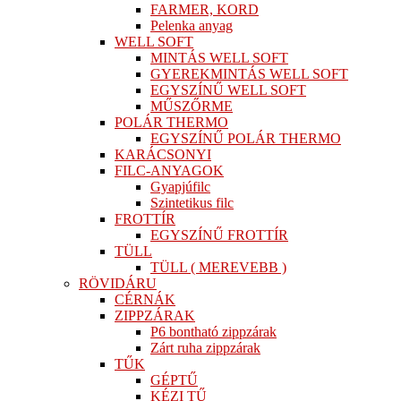
FARMER, KORD
Pelenka anyag
WELL SOFT
MINTÁS WELL SOFT
GYEREKMINTÁS WELL SOFT
EGYSZÍNŰ WELL SOFT
MŰSZŐRME
POLÁR THERMO
EGYSZÍNŰ POLÁR THERMO
KARÁCSONYI
FILC-ANYAGOK
Gyapjúfilc
Szintetikus filc
FROTTÍR
EGYSZÍNŰ FROTTÍR
TÜLL
TÜLL ( MEREVEBB )
RÖVIDÁRU
CÉRNÁK
ZIPPZÁRAK
P6 bontható zippzárak
Zárt ruha zippzárak
TŰK
GÉPTŰ
KÉZI TŰ