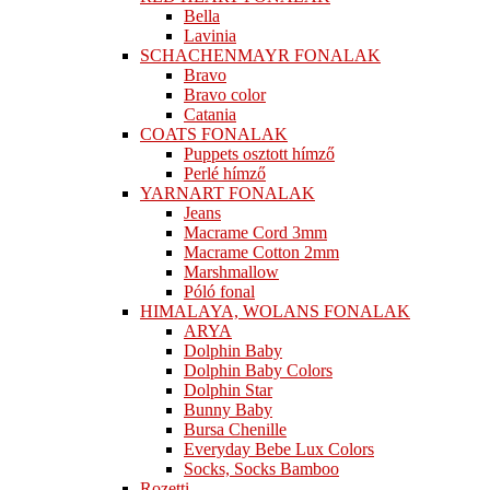
Bella
Lavinia
SCHACHENMAYR FONALAK
Bravo
Bravo color
Catania
COATS FONALAK
Puppets osztott hímző
Perlé hímző
YARNART FONALAK
Jeans
Macrame Cord 3mm
Macrame Cotton 2mm
Marshmallow
Póló fonal
HIMALAYA, WOLANS FONALAK
ARYA
Dolphin Baby
Dolphin Baby Colors
Dolphin Star
Bunny Baby
Bursa Chenille
Everyday Bebe Lux Colors
Socks, Socks Bamboo
Rozetti