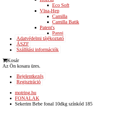
Eco Soft
Vlna-Hep
Camilla
Camilla Batik
Patent's
Panni
Adatvédelmi tájékoztató
ÁSZF
Szállítási információk
Kosár
Az Ön kosara üres.
Bejelentkezés
Regisztráció
motring.hu
FONALAK
Sekerim Bebe fonal 10dkg színkód 185