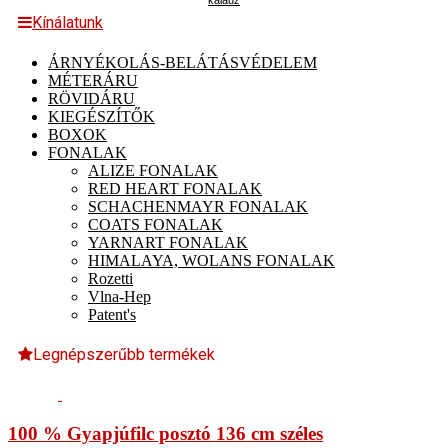
kalauz
Kínálatunk
ÁRNYÉKOLÁS-BELÁTÁSVÉDELEM
MÉTERÁRU
RÖVIDÁRU
KIEGÉSZÍTŐK
BOXOK
FONALAK
ALIZE FONALAK
RED HEART FONALAK
SCHACHENMAYR FONALAK
COATS FONALAK
YARNART FONALAK
HIMALAYA, WOLANS FONALAK
Rozetti
Vlna-Hep
Patent's
Legnépszerűbb termékek
100 % Gyapjúfilc posztó 136 cm széles