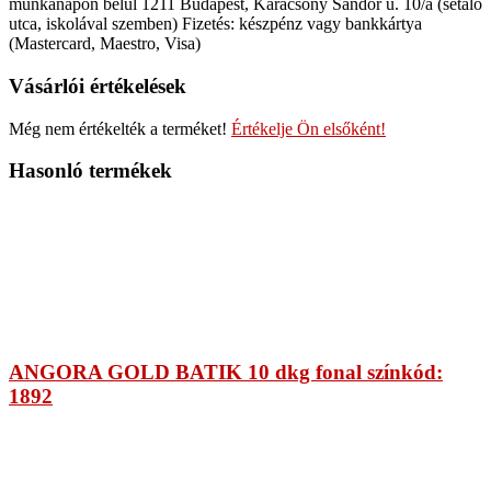
munkanapon belül 1211 Budapest, Karácsony Sándor u. 10/a (sétáló
utca, iskolával szemben) Fizetés: készpénz vagy bankkártya
(Mastercard, Maestro, Visa)
Vásárlói értékelések
Még nem értékelték a terméket!
Értékelje Ön elsőként!
Hasonló termékek
ANGORA GOLD BATIK 10 dkg fonal színkód:
1892