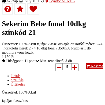
4-5 nap
Súly: 0.11 kg
Gyártó:
ALIZE
»
Sekerim Bebe fonal 10dkg
színkód 21
Összetétel: 100% Akril fajtája: klasszikus ajánlott kötőtű méret: 3 - 4
| horgolótű méret: 2 - 4 10 dkg fonal / 350m A bruttó ár 1 db
motringra vonatkozik
1 150
Ft
Hűségpont:
11
pont
Min. rendelhető:
5
db
Kosárba
Leírás
Szállítás
Értékelés
Összetétel: 100% Akril
fajtája: klasszikus