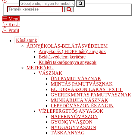
Menü
Kosár
Profil
Kínálatunk
ÁRNYÉKOLÁS-BELÁTÁSVÉDELEM
Árnyékolás ( HDPE háló) anyagok
Belátásvédelem kerítésre
Kültéri takaróponyva anyagok
MÉTERÁRU
VÁSZNAK
ÜNI PAMUTVÁSZNAK
MIINTÁS PAMUTVÁSZNAK
BÚTORVÁSZON-LAKÁSTEXTIL
GYEREKMINTÁS PAMUTVÁSZNAK
MUNKARUHA VÁSZNAK
LEPEDŐVÁSZON ÉS ANGIN
VÍZLEPERGETŐS ANYAGOK
NAPERNYŐVÁSZON
GYÖNGYVÁSZON
NYUGÁGYVÁSZON
TÁSKAANYAG