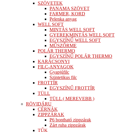
SZÖVETEK
PANAMA SZÖVET
FARMER, KORD
Pelenka anyag
WELL SOFT
MINTÁS WELL SOFT
GYEREKMINTÁS WELL SOFT
EGYSZÍNŰ WELL SOFT
MŰSZŐRME
POLÁR THERMO
EGYSZÍNŰ POLÁR THERMO
KARÁCSONYI
FILC-ANYAGOK
Gyapjúfilc
Szintetikus filc
FROTTÍR
EGYSZÍNŰ FROTTÍR
TÜLL
TÜLL ( MEREVEBB )
RÖVIDÁRU
CÉRNÁK
ZIPPZÁRAK
P6 bontható zippzárak
Zárt ruha zippzárak
TŰK