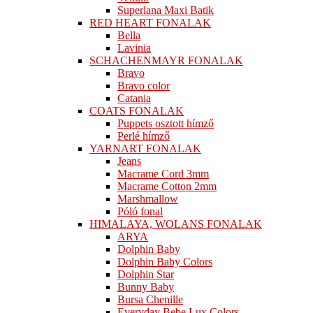
Superlana Maxi Batik
RED HEART FONALAK
Bella
Lavinia
SCHACHENMAYR FONALAK
Bravo
Bravo color
Catania
COATS FONALAK
Puppets osztott hímző
Perlé hímző
YARNART FONALAK
Jeans
Macrame Cord 3mm
Macrame Cotton 2mm
Marshmallow
Póló fonal
HIMALAYA, WOLANS FONALAK
ARYA
Dolphin Baby
Dolphin Baby Colors
Dolphin Star
Bunny Baby
Bursa Chenille
Everyday Bebe Lux Colors