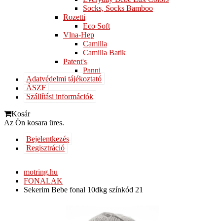
Socks, Socks Bamboo
Rozetti
Eco Soft
Vlna-Hep
Camilla
Camilla Batik
Patent's
Panni
Adatvédelmi tájékoztató
ÁSZF
Szállítási információk
Kosár
Az Ön kosara üres.
Bejelentkezés
Regisztráció
motring.hu
FONALAK
Sekerim Bebe fonal 10dkg színkód 21