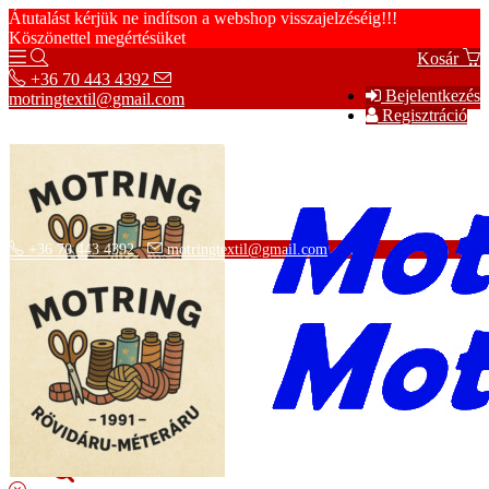
Átutalást kérjük ne indítson a webshop visszajelzéséig!!!
Köszönettel megértésüket
Kosár
+36 70 443 4392
Bejelentkezés
motringtextil@gmail.com
Regisztráció
+36 70 443 4392
motringtextil@gmail.com
Adatvédelmi tájékoztató
ÁSZF
Szállítási információk