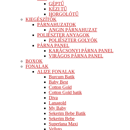
GÉPTŰ
KÉZI TŰ
HORGOLÓTŰ
KIEGÉSZÍTŐK
PÁRNAHUZATOK
ANGIN PÁRNAHUZAT
POLIÉSZTER ANYAGOK
POLIÉSZTER GOLYÓK
PÁRNA PANEL
KARÁCSONYI PÁRNA PANEL
VIRÁGOS PÁRNA PANEL
BOXOK
FONALAK
ALIZE FONALAK
Burcum Batik
Baby Best
Cotton Gold
Cotton Gold batik
Diva
Lanagold
My Baby
Sekerim Bebe Batik
Sekerim Bebe
Superlana Maxi
Velluto