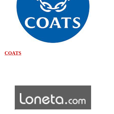
COATS