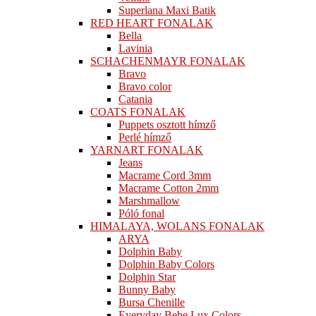
Superlana Maxi Batik
RED HEART FONALAK
Bella
Lavinia
SCHACHENMAYR FONALAK
Bravo
Bravo color
Catania
COATS FONALAK
Puppets osztott hímző
Perlé hímző
YARNART FONALAK
Jeans
Macrame Cord 3mm
Macrame Cotton 2mm
Marshmallow
Póló fonal
HIMALAYA, WOLANS FONALAK
ARYA
Dolphin Baby
Dolphin Baby Colors
Dolphin Star
Bunny Baby
Bursa Chenille
Everyday Bebe Lux Colors