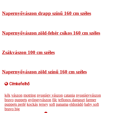
Napernyővászon drapp színű 160 cm széles
Napernyővászon zöld-fehér csíkos 160 cm széles
Zsákvászon 100 cm széles
Napernyővászon zöld színű 160 cm széles
Címkefelhő
kék
vászon
motring
nyugágy vászon
catania
nyugágyvászon
bravo
puppets
gyöngyvászon
filc
teflonos damaszt
farmer
puppets perlé
kockás
jersey
soft
panama
eldorádó
baby soft
bravo big