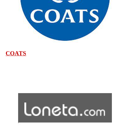
COATS