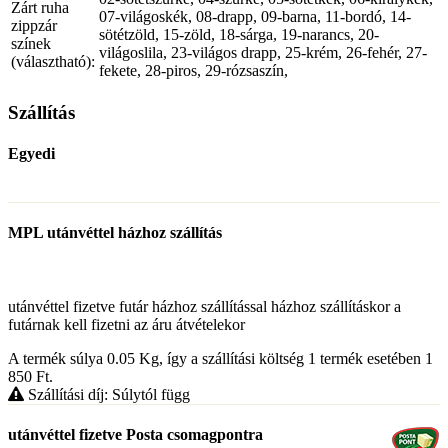
Zárt ruha
07-világoskék, 08-drapp, 09-barna, 11-bordó, 14-
zippzár
sötétzöld, 15-zöld, 18-sárga, 19-narancs, 20-
színek
világoslila, 23-világos drapp, 25-krém, 26-fehér, 27-
(választható):
fekete, 28-piros, 29-rózsaszín,
Szállítás
Egyedi
MPL utánvéttel házhoz szállítás
utánvéttel fizetve futár házhoz szállítással házhoz szállításkor a
futárnak kell fizetni az áru átvételekor
A termék súlya 0.05
Kg
, így a szállítási költség 1 termék esetében 1
850
Ft
.
Szállítási díj: Súlytól függ
utánvéttel fizetve Posta csomagpontra