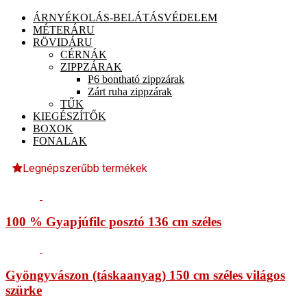
ÁRNYÉKOLÁS-BELÁTÁSVÉDELEM
MÉTERÁRU
RÖVIDÁRU
CÉRNÁK
ZIPPZÁRAK
P6 bontható zippzárak
Zárt ruha zippzárak
TŰK
KIEGÉSZÍTŐK
BOXOK
FONALAK
Legnépszerűbb termékek
100 % Gyapjúfilc posztó 136 cm széles
Gyöngyvászon (táskaanyag) 150 cm széles világos
szürke