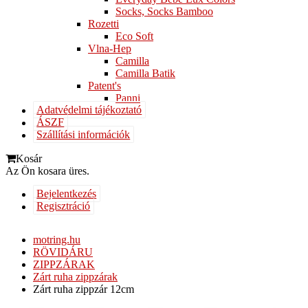
Socks, Socks Bamboo
Rozetti
Eco Soft
Vlna-Hep
Camilla
Camilla Batik
Patent's
Panni
Adatvédelmi tájékoztató
ÁSZF
Szállítási információk
Kosár
Az Ön kosara üres.
Bejelentkezés
Regisztráció
motring.hu
RÖVIDÁRU
ZIPPZÁRAK
Zárt ruha zippzárak
Zárt ruha zippzár 12cm