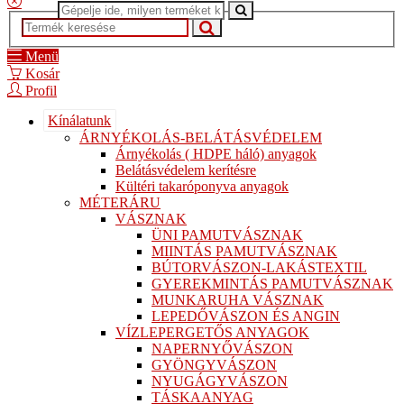
Menü
Kosár
Profil
Kínálatunk
ÁRNYÉKOLÁS-BELÁTÁSVÉDELEM
Árnyékolás ( HDPE háló) anyagok
Belátásvédelem kerítésre
Kültéri takaróponyva anyagok
MÉTERÁRU
VÁSZNAK
ÜNI PAMUTVÁSZNAK
MIINTÁS PAMUTVÁSZNAK
BÚTORVÁSZON-LAKÁSTEXTIL
GYEREKMINTÁS PAMUTVÁSZNAK
MUNKARUHA VÁSZNAK
LEPEDŐVÁSZON ÉS ANGIN
VÍZLEPERGETŐS ANYAGOK
NAPERNYŐVÁSZON
GYÖNGYVÁSZON
NYUGÁGYVÁSZON
TÁSKAANYAG