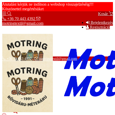
Átutalást kérjük ne indítson a webshop visszajelzéséig!!!
Köszönettel megértésüket
Kosár
+36 70 443 4392
Bejelentkezés
motringtextil@gmail.com
Regisztráció
+36 70 443 4392
motringtextil@gmail.com
Adatvédelmi tájékoztató
ÁSZF
Szállítási információk