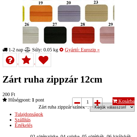
1-2 nap
Súly: 0.05 kg
Gyártó:
Eurozip
»
Zárt ruha zippzár 12cm
200
Ft
Hűségpont:
1
pont
Kosárba
Zárt ruha zippzár színek*:
Tulajdonságok
Szállítás
Értékelés
02-sötétszürke, 04-szürke, 05-sötétkék, 06-királykék,