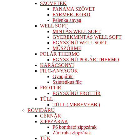
SZÖVETEK
PANAMA SZÖVET
FARMER, KORD
Pelenka anyag
WELL SOFT
MINTÁS WELL SOFT
GYEREKMINTÁS WELL SOFT
EGYSZÍNŰ WELL SOFT
MŰSZŐRME
POLÁR THERMO
EGYSZÍNŰ POLÁR THERMO
KARÁCSONYI
FILC-ANYAGOK
Gyapjúfilc
Szintetikus filc
FROTTÍR
EGYSZÍNŰ FROTTÍR
TÜLL
TÜLL ( MEREVEBB )
RÖVIDÁRU
CÉRNÁK
ZIPPZÁRAK
P6 bontható zippzárak
Zárt ruha zippzárak
TŰK