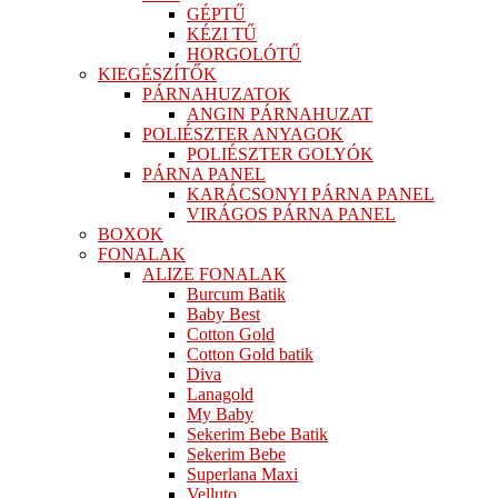
GÉPTŰ
KÉZI TŰ
HORGOLÓTŰ
KIEGÉSZÍTŐK
PÁRNAHUZATOK
ANGIN PÁRNAHUZAT
POLIÉSZTER ANYAGOK
POLIÉSZTER GOLYÓK
PÁRNA PANEL
KARÁCSONYI PÁRNA PANEL
VIRÁGOS PÁRNA PANEL
BOXOK
FONALAK
ALIZE FONALAK
Burcum Batik
Baby Best
Cotton Gold
Cotton Gold batik
Diva
Lanagold
My Baby
Sekerim Bebe Batik
Sekerim Bebe
Superlana Maxi
Velluto