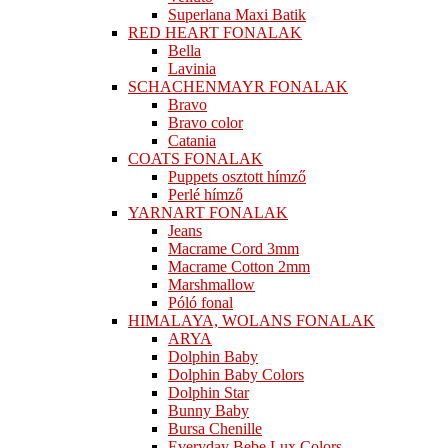
Superlana Maxi Batik
RED HEART FONALAK
Bella
Lavinia
SCHACHENMAYR FONALAK
Bravo
Bravo color
Catania
COATS FONALAK
Puppets osztott hímző
Perlé hímző
YARNART FONALAK
Jeans
Macrame Cord 3mm
Macrame Cotton 2mm
Marshmallow
Póló fonal
HIMALAYA, WOLANS FONALAK
ARYA
Dolphin Baby
Dolphin Baby Colors
Dolphin Star
Bunny Baby
Bursa Chenille
Everyday Bebe Lux Colors