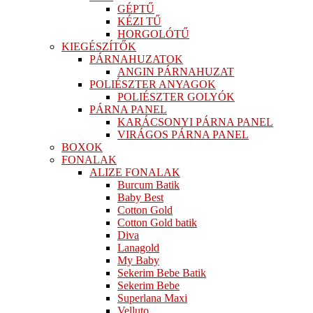
GÉPTŰ
KÉZI TŰ
HORGOLÓTŰ
KIEGÉSZÍTŐK
PÁRNAHUZATOK
ANGIN PÁRNAHUZAT
POLIÉSZTER ANYAGOK
POLIÉSZTER GOLYÓK
PÁRNA PANEL
KARÁCSONYI PÁRNA PANEL
VIRÁGOS PÁRNA PANEL
BOXOK
FONALAK
ALIZE FONALAK
Burcum Batik
Baby Best
Cotton Gold
Cotton Gold batik
Diva
Lanagold
My Baby
Sekerim Bebe Batik
Sekerim Bebe
Superlana Maxi
Velluto