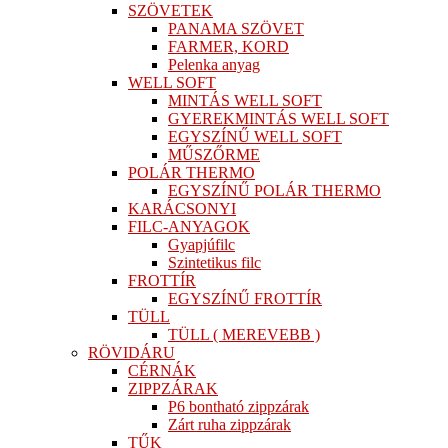
SZÖVETEK
PANAMA SZÖVET
FARMER, KORD
Pelenka anyag
WELL SOFT
MINTÁS WELL SOFT
GYEREKMINTÁS WELL SOFT
EGYSZÍNŰ WELL SOFT
MŰSZŐRME
POLÁR THERMO
EGYSZÍNŰ POLÁR THERMO
KARÁCSONYI
FILC-ANYAGOK
Gyapjúfilc
Szintetikus filc
FROTTÍR
EGYSZÍNŰ FROTTÍR
TÜLL
TÜLL ( MEREVEBB )
RÖVIDÁRU
CÉRNÁK
ZIPPZÁRAK
P6 bontható zippzárak
Zárt ruha zippzárak
TŰK