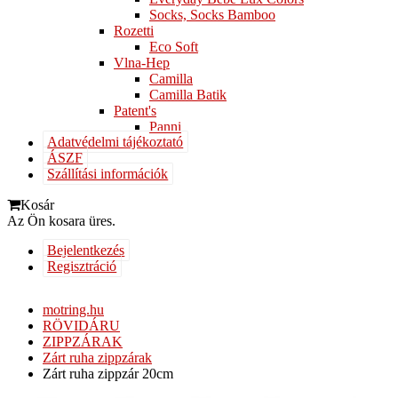
Socks, Socks Bamboo
Rozetti
Eco Soft
Vlna-Hep
Camilla
Camilla Batik
Patent's
Panni
Adatvédelmi tájékoztató
ÁSZF
Szállítási információk
Kosár
Az Ön kosara üres.
Bejelentkezés
Regisztráció
motring.hu
RÖVIDÁRU
ZIPPZÁRAK
Zárt ruha zippzárak
Zárt ruha zippzár 20cm