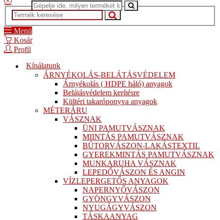
Menü
Kosár
Profil
Kínálatunk
ÁRNYÉKOLÁS-BELÁTÁSVÉDELEM
Árnyékolás ( HDPE háló) anyagok
Belátásvédelem kerítésre
Kültéri takaróponyva anyagok
MÉTERÁRU
VÁSZNAK
ÜNI PAMUTVÁSZNAK
MIINTÁS PAMUTVÁSZNAK
BÚTORVÁSZON-LAKÁSTEXTIL
GYEREKMINTÁS PAMUTVÁSZNAK
MUNKARUHA VÁSZNAK
LEPEDŐVÁSZON ÉS ANGIN
VÍZLEPERGETŐS ANYAGOK
NAPERNYŐVÁSZON
GYÖNGYVÁSZON
NYUGÁGYVÁSZON
TÁSKAANYAG