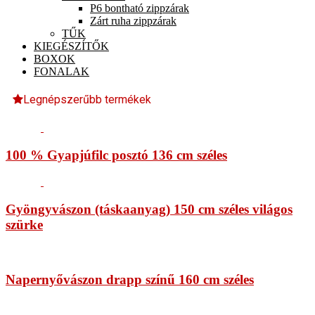
P6 bontható zippzárak
Zárt ruha zippzárak
TŰK
KIEGÉSZÍTŐK
BOXOK
FONALAK
Legnépszerűbb termékek
100 % Gyapjúfilc posztó 136 cm széles
Gyöngyvászon (táskaanyag) 150 cm széles világos
szürke
Napernyővászon drapp színű 160 cm széles