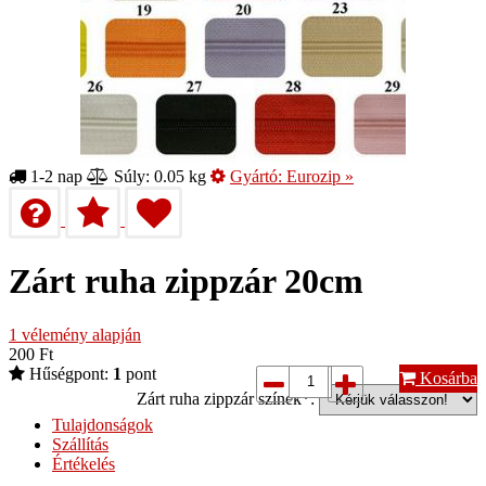
1-2 nap
Súly: 0.05 kg
Gyártó:
Eurozip
»
Zárt ruha zippzár 20cm
1
vélemény alapján
200
Ft
Hűségpont:
1
pont
Kosárba
Zárt ruha zippzár színek*:
Tulajdonságok
Szállítás
Értékelés