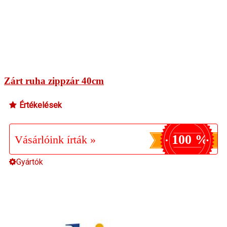
Zárt ruha zippzár 40cm
Értékelések
100 %
Vásárlóink írták »
Gyártók