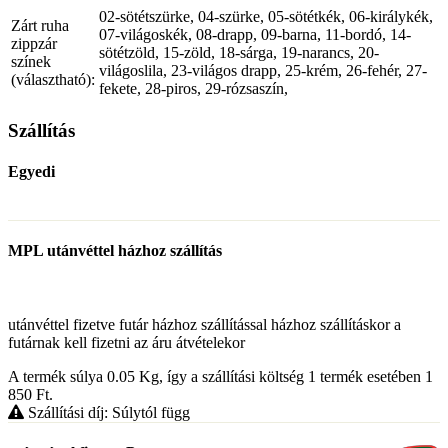
02-sötétszürke, 04-szürke, 05-sötétkék, 06-királykék,
Zárt ruha
07-világoskék, 08-drapp, 09-barna, 11-bordó, 14-
zippzár
sötétzöld, 15-zöld, 18-sárga, 19-narancs, 20-
színek
világoslila, 23-világos drapp, 25-krém, 26-fehér, 27-
(választható):
fekete, 28-piros, 29-rózsaszín,
Szállítás
Egyedi
MPL utánvéttel házhoz szállítás
utánvéttel fizetve futár házhoz szállítással házhoz szállításkor a
futárnak kell fizetni az áru átvételekor
A termék súlya 0.05
Kg
, így a szállítási költség 1 termék esetében 1
850
Ft
.
Szállítási díj: Súlytól függ