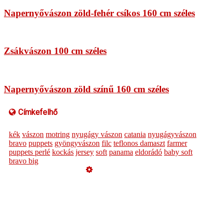
Napernyővászon zöld-fehér csíkos 160 cm széles
Zsákvászon 100 cm széles
Napernyővászon zöld színű 160 cm széles
Címkefelhő
kék
vászon
motring
nyugágy vászon
catania
nyugágyvászon
bravo
puppets
gyöngyvászon
filc
teflonos damaszt
farmer
puppets perlé
kockás
jersey
soft
panama
eldorádó
baby soft
bravo big
Üzemeltető
Online elállás
Teljes katalógus
Vásárlói értékelések
Impresszum