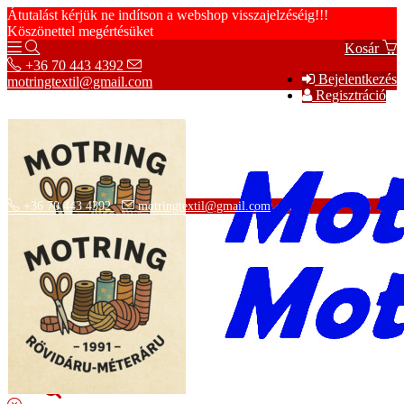
Átutalást kérjük ne indítson a webshop visszajelzéséig!!!
Köszönettel megértésüket
Kosár
+36 70 443 4392
Bejelentkezés
motringtextil@gmail.com
Regisztráció
+36 70 443 4392
motringtextil@gmail.com
Adatvédelmi tájékoztató
ÁSZF
Szállítási információk